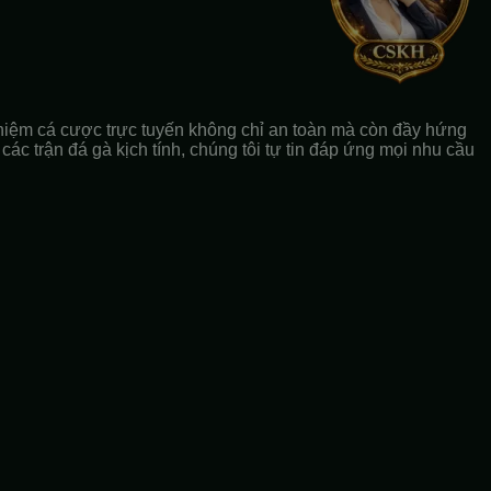
nghiệm cá cược trực tuyến không chỉ an toàn mà còn đầy hứng
các trận đá gà kịch tính, chúng tôi tự tin đáp ứng mọi nhu cầu