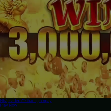
Nhấp video để tham gia ngay
Play Now