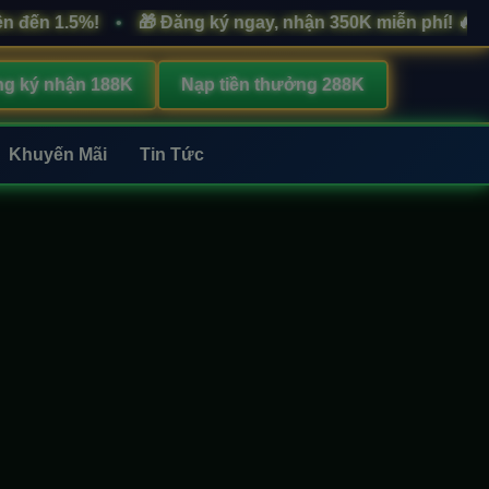
🎁 Đăng ký ngay, nhận 350K miễn phí! 🔥 Ưu đãi có hạn!
g ký nhận 188K
Nạp tiền thưởng 288K
Khuyến Mãi
Tin Tức