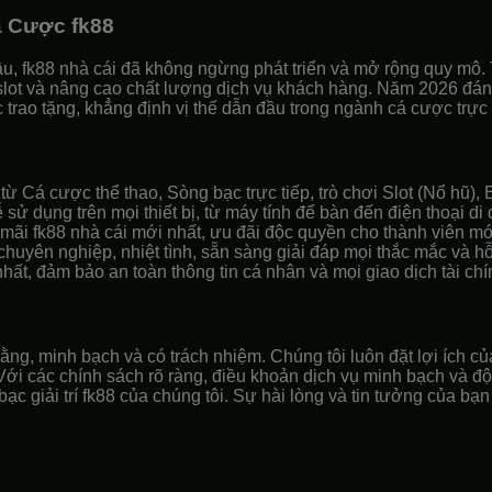
á Cược fk88
ầu, fk88 nhà cái đã không ngừng phát triển và mở rộng quy mô. T
lot và nâng cao chất lượng dịch vụ khách hàng. Năm 2026 đánh 
 trao tặng, khẳng định vị thế dẫn đầu trong ngành cá cược trực 
ừ Cá cược thể thao, Sòng bạc trực tiếp, trò chơi Slot (Nổ hũ), 
 sử dụng trên mọi thiết bị, từ máy tính để bàn đến điện thoại di
ãi fk88 nhà cái mới nhất, ưu đãi độc quyền cho thành viên mới 
uyên nghiệp, nhiệt tình, sẵn sàng giải đáp mọi thắc mắc và hỗ 
ất, đảm bảo an toàn thông tin cá nhân và mọi giao dịch tài ch
ng, minh bạch và có trách nhiệm. Chúng tôi luôn đặt lợi ích c
 Với các chính sách rõ ràng, điều khoản dịch vụ minh bạch và đ
c giải trí fk88 của chúng tôi. Sự hài lòng và tin tưởng của bạn 