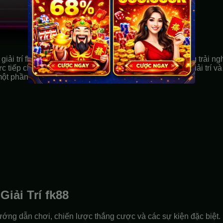
c giải trí fk88 hàng đầu, mang đến cho người chơi những trải 
tiếp chuyên nghiệp, trò chơi slot phong phú, bắn cá giải trí và 
một phần của cộng đồng cá cược an toàn và uy tín nhất!
iải Trí fk88
ướng dẫn chơi, chiến lược thắng cược và các sự kiện đặc biệt.