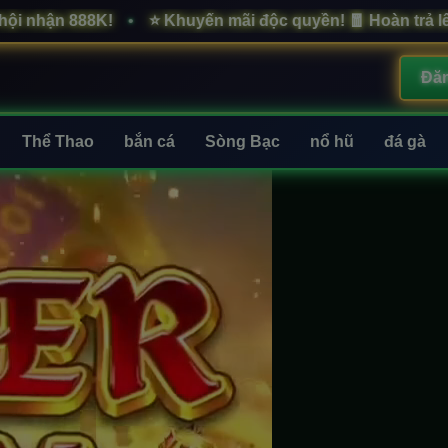
•
⭐ Khuyến mãi độc quyền! 🧧 Hoàn trả lên đến 1.5%!
•
Đăn
Thể Thao
bắn cá
Sòng Bạc
nổ hũ
đá gà