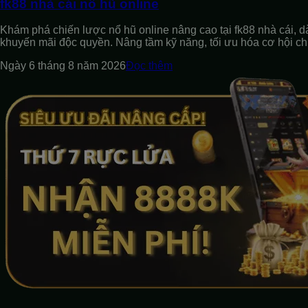
fk88 nhà cái nổ hũ online
Khám phá chiến lược nổ hũ online nâng cao tại fk88 nhà cái, d
khuyến mãi độc quyền. Nâng tầm kỹ năng, tối ưu hóa cơ hội chiế
Ngày 6 tháng 8 năm 2026
Đọc thêm