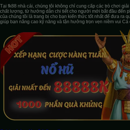
Tại fk88 nhà cái, chúng tôi không chỉ cung cấp các trò chơi giả
chất lượng, từ hướng dẫn chi tiết cho người mới bắt đầu đến ph
của chúng tôi là trang bị cho bạn kiến thức tốt nhất để đưa ra
giúp bạn nâng cao kỹ năng và tận hưởng trọn vẹn niềm vui Cá cư