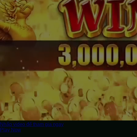
Nhấp video để tham gia ngay
Play Now