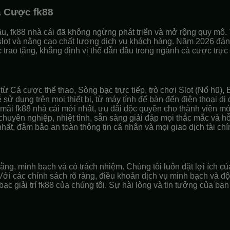
á Cược fk88
ầu, fk88 nhà cái đã không ngừng phát triển và mở rộng quy mô. T
lot và nâng cao chất lượng dịch vụ khách hàng. Năm 2026 đánh 
 trao tặng, khẳng định vị thế dẫn đầu trong ngành cá cược trực 
ừ Cá cược thể thao, Sòng bạc trực tiếp, trò chơi Slot (Nổ hũ), 
 sử dụng trên mọi thiết bị, từ máy tính để bàn đến điện thoại di
ãi fk88 nhà cái mới nhất, ưu đãi độc quyền cho thành viên mới 
uyên nghiệp, nhiệt tình, sẵn sàng giải đáp mọi thắc mắc và hỗ 
ất, đảm bảo an toàn thông tin cá nhân và mọi giao dịch tài ch
ng, minh bạch và có trách nhiệm. Chúng tôi luôn đặt lợi ích c
 Với các chính sách rõ ràng, điều khoản dịch vụ minh bạch và đ
c giải trí fk88 của chúng tôi. Sự hài lòng và tin tưởng của bạn 