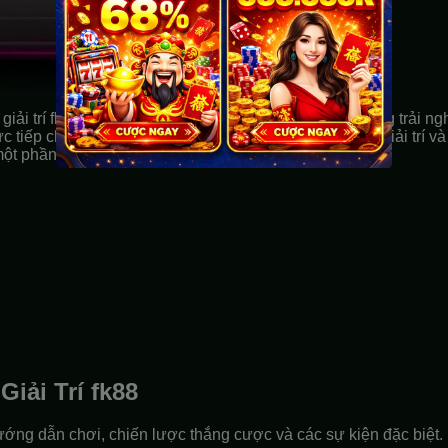
c giải trí fk88 hàng đầu, mang đến cho người chơi những trải 
tiếp chuyên nghiệp, trò chơi slot phong phú, bắn cá giải trí và 
một phần của cộng đồng cá cược an toàn và uy tín nhất!
iải Trí fk88
ướng dẫn chơi, chiến lược thắng cược và các sự kiện đặc biệt.