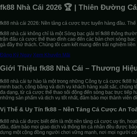
fk88 Nhà Cái 2026 🏆 | Thiên Đường C
fk88 nhà cái 2026: Nền tảng cá cược trực tuyến hàng đầu. Thể 
fk88 nhà cái không chỉ là một Sòng bạc giải trí fk88 thông thườ
trận đấu cá cược thể thao đỉnh cao đến các bàn chơi sòng bạc 
gà đầy thử thách. Chúng tôi cam kết mang đến trải nghiệm liề
Đăng Ký Ngay
Xem Khuyến Mãi
Giới Thiệu fk88 Nhà Cái – Thương Hi
fk88 nhà cái tự hào là một trong những Công ty cá cược fk88 h
minh bạch, công bằng và dịch vụ khách hàng xuất sắc, chúng tôi 
đa dạng, từ cá cược thể thao sôi động đến sòng bạc trực tiếp h
những sản phẩm và dịch vụ tốt nhất, đảm bảo mọi thành viên đều
Vị Thế & Uy Tín fk88 – Nền Tảng Cá Cược An To
fk88 nhà cái được biết đến là một nền tảng cá cược uy tín, ho
đầu, đảm bảo mọi giao dịch và thông tin cá nhân đều được bảo
dựng một cộng đồng người chơi vững mạnh, nơi mọi người có thể