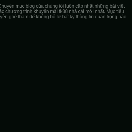
. Chuyên mục blog của chúng tôi luôn cập nhật những bài viết
các chương trình khuyến mãi fk88 nhà cái mới nhất. Mục tiêu
uyên ghé thăm để không bỏ lỡ bất kỳ thông tin quan trọng nào,