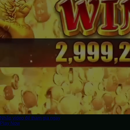
Nhấp video để tham gia ngay
Play Now