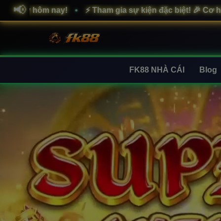
📢
ay!
•
⚡️ Tham gia sự kiện đặc biệt! 🎉 Cơ hội nhận 888K!
FK88 NHÀ CÁI
Blog