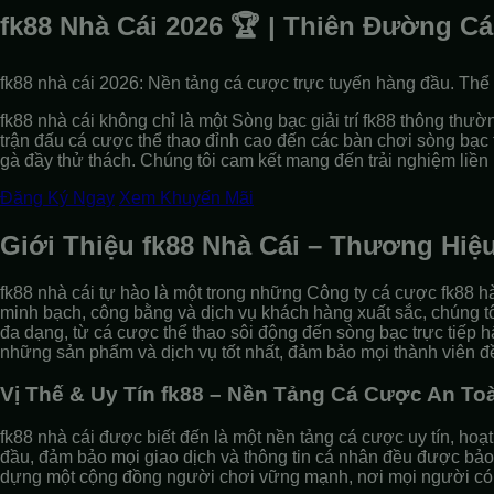
fk88 Nhà Cái 2026 🏆 | Thiên Đường C
fk88 nhà cái 2026: Nền tảng cá cược trực tuyến hàng đầu. Thể 
fk88 nhà cái không chỉ là một Sòng bạc giải trí fk88 thông thườ
trận đấu cá cược thể thao đỉnh cao đến các bàn chơi sòng bạc 
gà đầy thử thách. Chúng tôi cam kết mang đến trải nghiệm liề
Đăng Ký Ngay
Xem Khuyến Mãi
Giới Thiệu fk88 Nhà Cái – Thương Hi
fk88 nhà cái tự hào là một trong những Công ty cá cược fk88 h
minh bạch, công bằng và dịch vụ khách hàng xuất sắc, chúng tôi 
đa dạng, từ cá cược thể thao sôi động đến sòng bạc trực tiếp h
những sản phẩm và dịch vụ tốt nhất, đảm bảo mọi thành viên đều
Vị Thế & Uy Tín fk88 – Nền Tảng Cá Cược An To
fk88 nhà cái được biết đến là một nền tảng cá cược uy tín, ho
đầu, đảm bảo mọi giao dịch và thông tin cá nhân đều được bảo
dựng một cộng đồng người chơi vững mạnh, nơi mọi người có thể