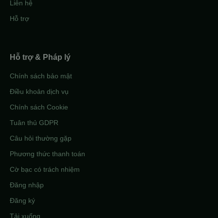
Liên hệ
Hỗ trợ
Hỗ trợ & Pháp lý
Chính sách bảo mật
Điều khoản dịch vụ
Chính sách Cookie
Tuân thủ GDPR
Câu hỏi thường gặp
Phương thức thanh toán
Cờ bạc có trách nhiệm
Đăng nhập
Đăng ký
Tải xuống