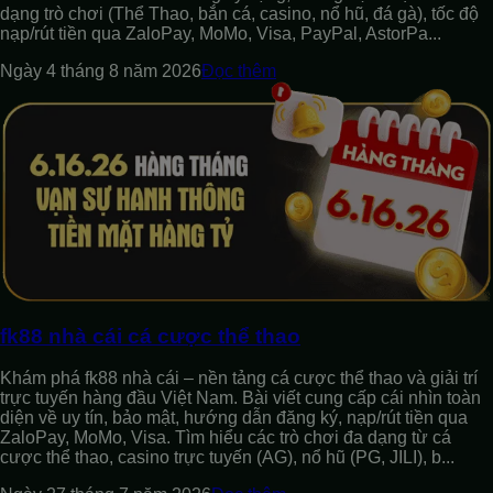
dạng trò chơi (Thể Thao, bắn cá, casino, nổ hũ, đá gà), tốc độ
nạp/rút tiền qua ZaloPay, MoMo, Visa, PayPal, AstorPa...
Ngày 4 tháng 8 năm 2026
Đọc thêm
fk88 nhà cái cá cược thể thao
Khám phá fk88 nhà cái – nền tảng cá cược thể thao và giải trí
trực tuyến hàng đầu Việt Nam. Bài viết cung cấp cái nhìn toàn
diện về uy tín, bảo mật, hướng dẫn đăng ký, nạp/rút tiền qua
ZaloPay, MoMo, Visa. Tìm hiểu các trò chơi đa dạng từ cá
cược thể thao, casino trực tuyến (AG), nổ hũ (PG, JILI), b...