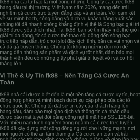
fk88 nhà cái tự hào là một trong những Công ty cá cược fk88
hàng đầu tại thị trường Việt Nam năm 2026, mang đến trải
nghiệm cá cược trực tuyến đẳng cấp và an toàn. Với cam kết
về sự minh bạch, công bằng và dịch vụ khách hàng xuất sắc,
chúng tôi đã nhanh chóng khẳng định vị thế là Sòng bạc giải trí
fk88 được yêu thích nhất. Tại fk88, bạn sẽ tìm thấy một thế giới
giải trí đa dạng, từ cá cược thể thao sôi động đến sòng bạc
trực tiếp hấp dẫn, trò chơi slot đầy kịch tính, bắn cá vui nhộn và
cả đá gà truyền thống. Chúng tôi không ngừng đổi mới để
mang đến những sản phẩm và dịch vụ tốt nhất, đảm bảo mọi
thành viên đều có những giây phút giải trí tuyệt vời và cơ hội
thắng lớn.
Vị Thế & Uy Tín fk88 – Nền Tảng Cá Cược An
Toàn
fk88 nhà cái được biết đến là một nền tảng cá cược uy tín, hoạt
động hợp pháp và minh bạch dưới sự cấp phép của các tổ
chức quốc tế. Chúng tôi đặt sự tin cậy của khách hàng lên
hàng đầu, đảm bảo mọi giao dịch và thông tin cá nhân đều
được bảo mật tuyệt đối bằng công nghệ mã hóa SSL 128-bit.
Với nhiều năm kinh nghiệm trong ngành cá cược trực tuyến,
fk88 đã xây dựng một cộng đồng người chơi vững mạnh, nơi
mọi người có thể an tâm tham gia Cá cược an toàn và trải
nghiệm các trò chơi đỉnh cao mà không lo lắng về gian lận hay