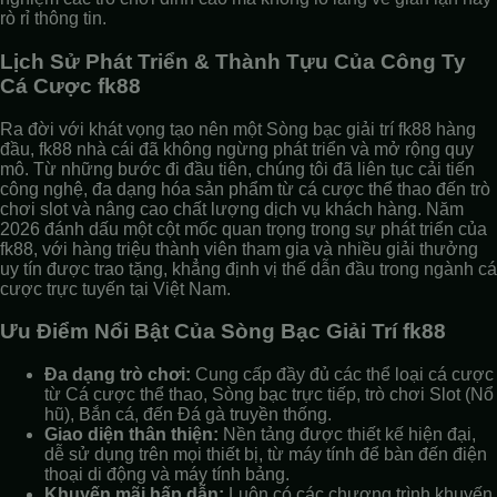
rò rỉ thông tin.
Lịch Sử Phát Triển & Thành Tựu Của Công Ty
Cá Cược fk88
Ra đời với khát vọng tạo nên một Sòng bạc giải trí fk88 hàng
đầu, fk88 nhà cái đã không ngừng phát triển và mở rộng quy
mô. Từ những bước đi đầu tiên, chúng tôi đã liên tục cải tiến
công nghệ, đa dạng hóa sản phẩm từ cá cược thể thao đến trò
chơi slot và nâng cao chất lượng dịch vụ khách hàng. Năm
2026 đánh dấu một cột mốc quan trọng trong sự phát triển của
fk88, với hàng triệu thành viên tham gia và nhiều giải thưởng
uy tín được trao tặng, khẳng định vị thế dẫn đầu trong ngành cá
cược trực tuyến tại Việt Nam.
Ưu Điểm Nổi Bật Của Sòng Bạc Giải Trí fk88
Đa dạng trò chơi:
Cung cấp đầy đủ các thể loại cá cược
từ Cá cược thể thao, Sòng bạc trực tiếp, trò chơi Slot (Nổ
hũ), Bắn cá, đến Đá gà truyền thống.
Giao diện thân thiện:
Nền tảng được thiết kế hiện đại,
dễ sử dụng trên mọi thiết bị, từ máy tính để bàn đến điện
thoại di động và máy tính bảng.
Khuyến mãi hấp dẫn:
Luôn có các chương trình khuyến