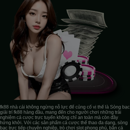
fk88 nhà cái không ngừng nỗ lực để củng cố vị thế là Sòng bạc
giải trí fk88 hàng đầu, mang đến cho người chơi những trải
nghiệm cá cược trực tuyến không chỉ an toàn mà còn đầy
hứng khởi. Với các sản phẩm cá cược thể thao đa dạng, sòng
bạc trực tiếp chuyên nghiệp, trò chơi slot phong phú, bắn cá