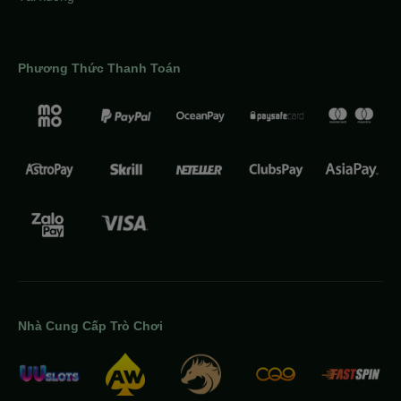
Phương Thức Thanh Toán
Nhà Cung Cấp Trò Chơi