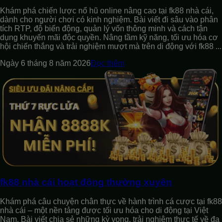
Khám phá chiến lược nổ hũ online nâng cao tại fk88 nhà cái,
dành cho người chơi có kinh nghiệm. Bài viết đi sâu vào phân
tích RTP, độ biến động, quản lý vốn thông minh và cách tận
dụng khuyến mãi độc quyền. Nâng tầm kỹ năng, tối ưu hóa cơ
hội chiến thắng và trải nghiệm mượt mà trên di động với fk88 ...
Ngày 6 tháng 8 năm 2026
Đọc thêm
fk88 nhà cái hoạt động thường xuyên
Khám phá câu chuyện chân thực về hành trình cá cược tại fk88
nhà cái – một nền tảng được tối ưu hóa cho di động tại Việt
Nam. Bài viết chia sẻ những kỳ vọng, trải nghiệm thực tế về đa