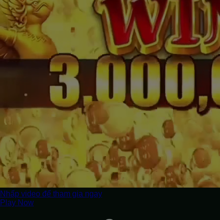
Nhấp video để tham gia ngay
Play Now