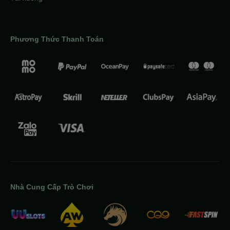
Phương Thức Thanh Toán
Nhà Cung Cấp Trò Chơi