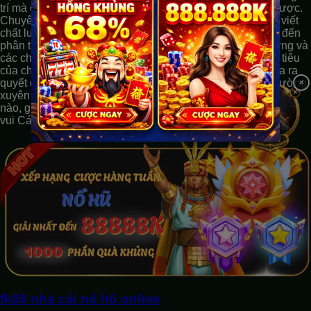
trí mà còn là nguồn thông tin đáng tin cậy về thế giới cá cược.
Chuyên mục blog của chúng tôi luôn cập nhật những bài viết
chất lượng, từ hướng dẫn chi tiết cho người mới bắt đầu đến
phân tích chuyên sâu các chiến lược chơi, tin tức thị trường và
các chương trình khuyến mãi fk88 nhà cái mới nhất. Mục tiêu
của chúng tôi là trang bị cho bạn kiến thức tốt nhất để đưa ra
quyết định thông minh và tăng cơ hội thắng cược. Hãy thường
×
xuyên ghé thăm để không bỏ lỡ bất kỳ thông tin quan trọng
nào, giúp bạn nâng cao kỹ năng và tận hưởng trọn vẹn niềm
vui Cá cược an toàn tại Sòng bạc giải trí fk88.
fk88 nhà cái nổ hũ online