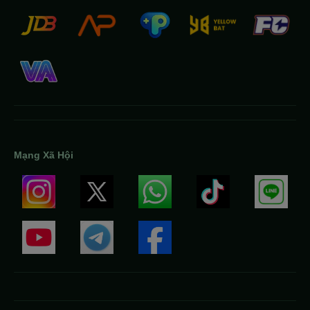
Mạng Xã Hội