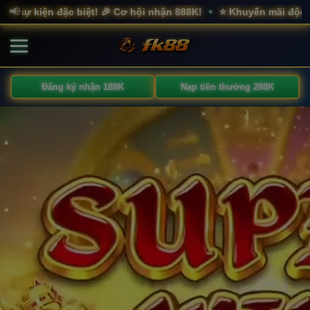
ện đặc biệt! 🎉 Cơ hội nhận 888K!
⭐ Khuyến mãi độc quyền! 🧧 
📢
•
Đăng ký nhận 188K
Nạp tiền thưởng 288K