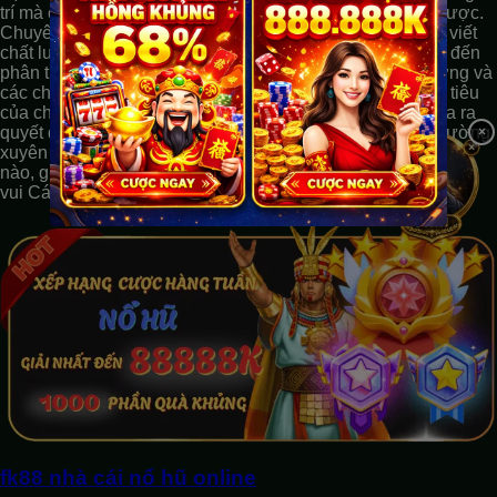
trí mà còn là nguồn thông tin đáng tin cậy về thế giới cá cược.
Chuyên mục blog của chúng tôi luôn cập nhật những bài viết
chất lượng, từ hướng dẫn chi tiết cho người mới bắt đầu đến
phân tích chuyên sâu các chiến lược chơi, tin tức thị trường và
các chương trình khuyến mãi fk88 nhà cái mới nhất. Mục tiêu
của chúng tôi là trang bị cho bạn kiến thức tốt nhất để đưa ra
quyết định thông minh và tăng cơ hội thắng cược. Hãy thường
×
xuyên ghé thăm để không bỏ lỡ bất kỳ thông tin quan trọng
nào, giúp bạn nâng cao kỹ năng và tận hưởng trọn vẹn niềm
vui Cá cược an toàn tại Sòng bạc giải trí fk88.
fk88 nhà cái nổ hũ online