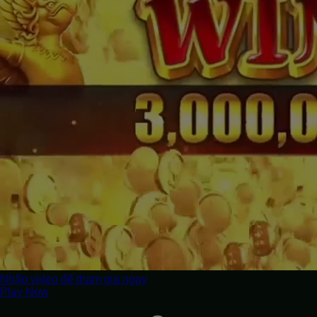
Nhấp video để tham gia ngay
Play Now