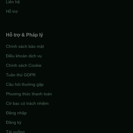
Liên hệ
Hỗ trợ
Hỗ trợ & Pháp lý
Chính sách bảo mật
Điều khoản dịch vụ
Chính sách Cookie
Tuân thủ GDPR
Câu hỏi thường gặp
Phương thức thanh toán
Cờ bạc có trách nhiệm
Đăng nhập
Đăng ký
Tải xuống