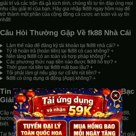
giải trí và các trận đá gà kịch tính, chúng tôi tự tin đáp ứng mọi
nhu cầu giải trí của bạn. Hãy gia nhập fk88 ngay hôm nay để
trở thành một phần của cộng đồng cá cược an toàn và uy tín
nhất!
Câu Hỏi Thường Gặp Về fk88 Nhà Cái
Làm thế nào để đăng ký tài khoản tại fk88 nhà cái?
+
Tỷ lệ hoàn trả (hoàn tiền) tại fk88 có cao không?
+
Nền tảng fk88 có an toàn và hợp pháp không?
+
Các phương thức nạp tiền nào được fk88 hỗ trợ?
+
Thời gian rút tiền tại fk88 mất bao lâu?
+
Tôi phải làm gì nếu gặp sự cố khi rút tiền?
+
fk88 có ứng dụng di động (App) không?
+
Tin Tức & Blog Mới Nhất Từ Sòng Bạc
×
Giải Trí fk88
Cập nhật những thông tin mới nhất về Công ty cá cược fk88,
hướng dẫn chơi, chiến lược thắng cược và các sự kiện đặc
biệt.
Tại fk88 nhà cái, chúng tôi không chỉ cung cấp các trò chơi giải