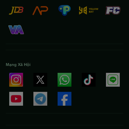
Mạng Xã Hội