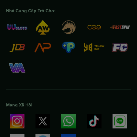
Nhà Cung Cấp Trò Chơi
Mạng Xã Hội