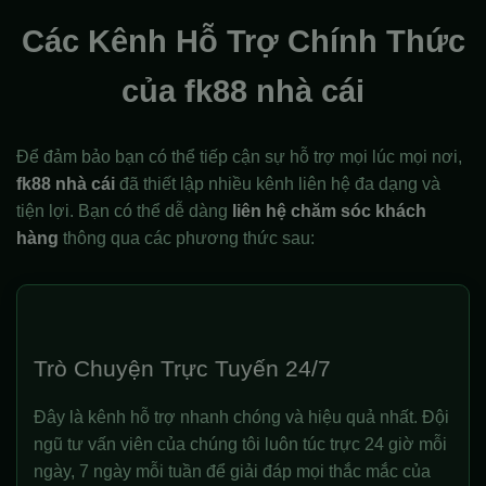
Các Kênh Hỗ Trợ Chính Thức
của fk88 nhà cái
Để đảm bảo bạn có thể tiếp cận sự hỗ trợ mọi lúc mọi nơi,
fk88 nhà cái
đã thiết lập nhiều kênh liên hệ đa dạng và
tiện lợi. Bạn có thể dễ dàng
liên hệ chăm sóc khách
hàng
thông qua các phương thức sau:
Trò Chuyện Trực Tuyến 24/7
Đây là kênh hỗ trợ nhanh chóng và hiệu quả nhất. Đội
ngũ tư vấn viên của chúng tôi luôn túc trực 24 giờ mỗi
ngày, 7 ngày mỗi tuần để giải đáp mọi thắc mắc của