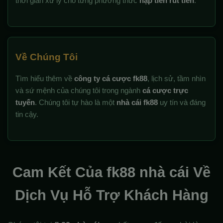
thời gian xử lý cho từng phương thức
nạp tiền rút tiền
.
Về Chúng Tôi
Tìm hiểu thêm về
công ty cá cược fk88
, lịch sử, tầm nhìn
và sứ mệnh của chúng tôi trong ngành
cá cược trực
tuyến
. Chúng tôi tự hào là một
nhà cái fk88
uy tín và đáng
tin cậy.
Cam Kết Của fk88 nhà cái Về
Dịch Vụ Hỗ Trợ Khách Hàng