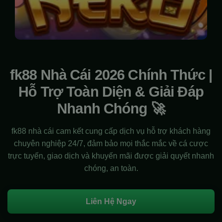
fk88 Nhà Cái 2026 Chính Thức |
Hỗ Trợ Toàn Diện & Giải Đáp
Nhanh Chóng 🚀
fk88 nhà cái cam kết cung cấp dịch vụ hỗ trợ khách hàng
chuyên nghiệp 24/7, đảm bảo mọi thắc mắc về cá cược
trực tuyến, giao dịch và khuyến mãi được giải quyết nhanh
chóng, an toàn.
Liên Hệ Ngay