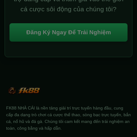
cá cược sôi động của chúng tôi?
Đăng Ký Ngay Để Trải Nghiệm
FK88 NHÀ CÁI là nền tảng giải trí trực tuyến hàng đầu, cung
cấp đa dạng trò chơi cá cược thể thao, sòng bạc trực tuyến, bắn
cá, nổ hũ và đá gà. Chúng tôi cam kết mang đến trải nghiệm an
toàn, công bằng và hấp dẫn.