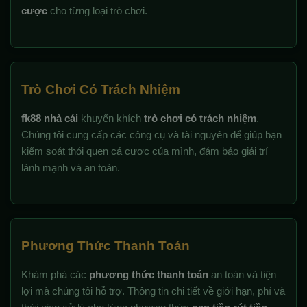
cược
cho từng loại trò chơi.
Trò Chơi Có Trách Nhiệm
fk88 nhà cái
khuyến khích
trò chơi có trách nhiệm
.
Chúng tôi cung cấp các công cụ và tài nguyên để giúp bạn
kiểm soát thói quen cá cược của mình, đảm bảo giải trí
lành mạnh và an toàn.
Phương Thức Thanh Toán
Khám phá các
phương thức thanh toán
an toàn và tiện
lợi mà chúng tôi hỗ trợ. Thông tin chi tiết về giới hạn, phí và