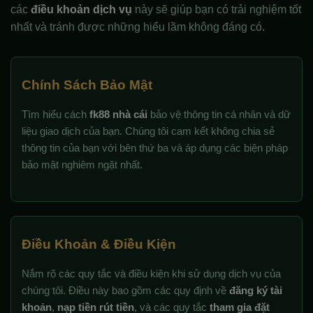
các
điều khoản dịch vụ
này sẽ giúp bạn có trải nghiệm tốt
nhất và tránh được những hiểu lầm không đáng có.
Chính Sách Bảo Mật
Tìm hiểu cách
fk88 nhà cái
bảo vệ thông tin cá nhân và dữ
liệu giao dịch của bạn. Chúng tôi cam kết không chia sẻ
thông tin của bạn với bên thứ ba và áp dụng các biện pháp
bảo mật nghiêm ngặt nhất.
Điều Khoản & Điều Kiện
Nắm rõ các quy tắc và điều kiện khi sử dụng dịch vụ của
chúng tôi. Điều này bao gồm các quy định về
đăng ký tài
khoản
,
nạp tiền rút tiền
, và các quy tắc
tham gia đặt