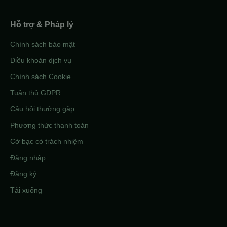
Hỗ trợ & Pháp lý
Chính sách bảo mật
Điều khoản dịch vụ
Chính sách Cookie
Tuân thủ GDPR
Câu hỏi thường gặp
Phương thức thanh toán
Cờ bạc có trách nhiệm
Đăng nhập
Đăng ký
Tải xuống