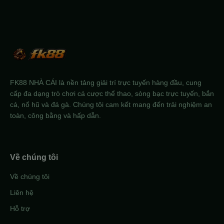
FK88 NHÀ CÁI là nền tảng giải trí trực tuyến hàng đầu, cung
cấp đa dạng trò chơi cá cược thể thao, sòng bạc trực tuyến, bắn
cá, nổ hũ và đá gà. Chúng tôi cam kết mang đến trải nghiệm an
toàn, công bằng và hấp dẫn.
Về chúng tôi
Về chúng tôi
Liên hệ
Hỗ trợ