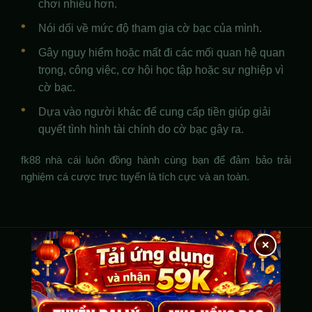
chơi nhiều hơn.
Nói dối về mức độ tham gia cờ bạc của mình.
Gây nguy hiểm hoặc mất đi các mối quan hệ quan
trọng, công việc, cơ hội học tập hoặc sự nghiệp vì
cờ bạc.
Dựa vào người khác để cung cấp tiền giúp giải
quyết tình hình tài chính do cờ bạc gây ra.
fk88 nhà cái luôn đồng hành cùng bạn để đảm bảo trải
nghiệm cá cược trực tuyến là tích cực và an toàn.
×
Nguồn Hỗ Trợ Và Tư Vấn