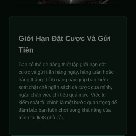
Giới Hạn Đặt Cược Và Gửi
Tiền
Bạn có thể dễ dàng thiết lập giới hạn đặt
cược và gửi tiền hàng ngày, hàng tuần hoặc
hàng tháng. Tính năng này giúp bạn kiểm
soát chặt chẽ ngân sách cá cược của mình,
ngăn chặn việc chi tiêu quá mức. Việc tự
kiểm soát tài chính là một bước quan trọng để
đảm bảo bạn luôn chơi trong khả năng của
mình tại fk88 nhà cái.