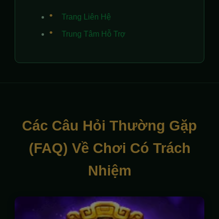
Trang Liên Hệ
Trung Tâm Hỗ Trợ
Các Câu Hỏi Thường Gặp
(FAQ) Về Chơi Có Trách
Nhiệm