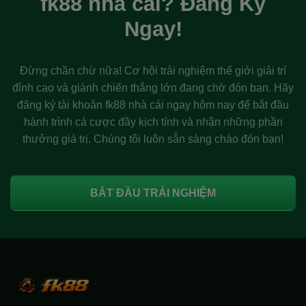
fk88 nhà cái? Đăng Ký
Ngay!
Đừng chần chừ nữa! Cơ hội trải nghiệm thế giới giải trí
đỉnh cao và giành chiến thắng lớn đang chờ đón bạn. Hãy
đăng ký tài khoản fk88 nhà cái ngay hôm nay để bắt đầu
hành trình cá cược đầy kịch tính và nhận những phần
thưởng giá trị. Chúng tôi luôn sẵn sàng chào đón bạn!
BẮT ĐẦU TRẢI NGHIỆM