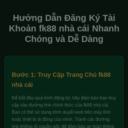
Hướng Dẫn Đăng Ký Tài
Khoản fk88 nhà cái Nhanh
Chóng và Dễ Dàng
Bước 1: Truy Cập Trang Chủ fk88
nhà cái
Để bắt đầu quá trình đăng ký, hãy đảm bảo bạn truy
cập vào đường link chính thức của fk88 nhà cái.
Bạn có thể sử dụng trình duyệt web trên máy tính
hoặc thiết bị di động của mình. Tránh các đường
link không rõ nguồn gốc để đảm bảo an toàn thông