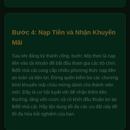
Bước 4: Nạp Tiền và Nhận Khuyến
Mãi
Sau khi đăng ký thành công, bước tiếp theo là nạp
tiền vào tài khoản để bắt đầu tham gia các trò chơi.
fk88 nhà cái cung cấp nhiều phương thức nạp tiền
an toàn và tiện lợi. Đừng quên kiểm tra các chương
trình khuyến mãi chào mừng dành cho thành viên
mới. Đây là cơ hội tuyệt vời để nhận thêm tiền
thưởng, tăng vốn cược và có khởi đầu thuận lợi tại
fk88 nhà cái. Hãy tận dụng tối đa các ưu đãi này để
tối đa hóa trải nghiệm của bạn.