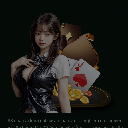
fk88 nhà cái luôn đặt sự an toàn và trải nghiệm của người
chơi lên hàng đầu. Chúng tôi hiểu rằng cá cược trực tuyến