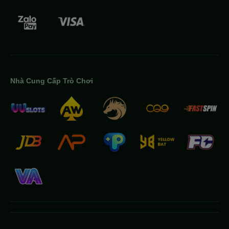
Nhà Cung Cấp Trò Chơi