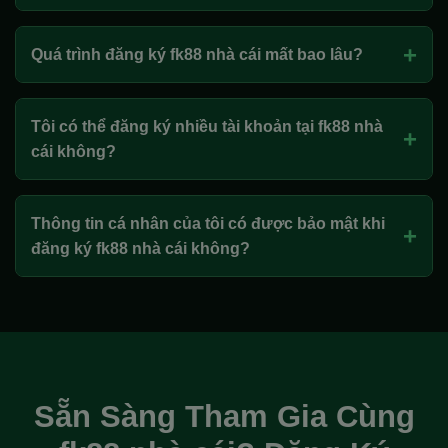
+
Quá trình đăng ký fk88 nhà cái mất bao lâu?
Tôi có thể đăng ký nhiều tài khoản tại fk88 nhà
+
cái không?
Thông tin cá nhân của tôi có được bảo mật khi
+
đăng ký fk88 nhà cái không?
Sẵn Sàng Tham Gia Cùng