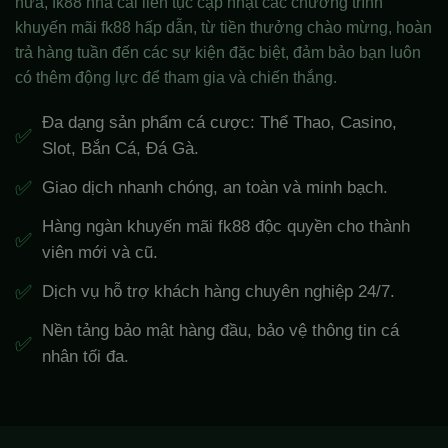
nữa, fk88 nhà cái liên tục cập nhật các chương trình
khuyến mãi fk88 hấp dẫn, từ tiền thưởng chào mừng, hoàn
trả hàng tuần đến các sự kiện đặc biệt, đảm bảo bạn luôn
có thêm động lực để tham gia và chiến thắng.
Đa dạng sản phẩm cá cược: Thể Thao, Casino,
✅
Slot, Bắn Cá, Đá Gà.
✅
Giao dịch nhanh chóng, an toàn và minh bạch.
Hàng ngàn khuyến mãi fk88 độc quyền cho thành
✅
viên mới và cũ.
✅
Dịch vụ hỗ trợ khách hàng chuyên nghiệp 24/7.
Nền tảng bảo mật hàng đầu, bảo vệ thông tin cá
✅
nhân tối đa.