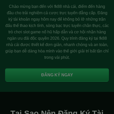
Chào mừng bạn đến với fk88 nhà cái, điểm đến hàng
đầu cho trải nghiệm cá cược trực tuyến đẳng cấp. Đăng
ký tài khoản ngay hôm nay để không bỏ lỡ những trận
đấu thể thao kịch tính, sòng bạc trực tuyến chân thực, các
trò chơi slot game nổ hũ hấp dẫn và cơ hội nhận hàng
ngàn ưu đãi độc quyền 2026. Quy trình đăng ký tại fk88
nhà cái được thiết kế đơn giản, nhanh chóng và an toàn,
giúp bạn dễ dàng hòa mình vào thế giới giải trí bất tận chỉ
trong vài phút.
ĐĂNG KÝ NGAY
Tại Sao Nên Đăng Ký Tài