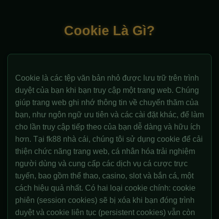
Cookie Là Gì?
Cookie là các tệp văn bản nhỏ được lưu trữ trên trình
duyệt của bạn khi bạn truy cập một trang web. Chúng
giúp trang web ghi nhớ thông tin về chuyến thăm của
bạn, như ngôn ngữ ưu tiên và các cài đặt khác, để làm
cho lần truy cập tiếp theo của bạn dễ dàng và hữu ích
hơn. Tại fk88 nhà cái, chúng tôi sử dụng cookie để cải
thiện chức năng trang web, cá nhân hóa trải nghiệm
người dùng và cung cấp các dịch vụ cá cược trực
tuyến, bao gồm thể thao, casino, slot và bắn cá, một
cách hiệu quả nhất. Có hai loại cookie chính: cookie
phiên (session cookies) sẽ bị xóa khi bạn đóng trình
duyệt và cookie liên tục (persistent cookies) vẫn còn