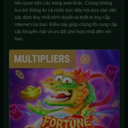
liên quan trên các trang web khác. Chúng không
lưu trữ thông tin cá nhân trực tiếp mà dựa vào việc
xác định duy nhất trình duyệt và thiết bị truy cập
internet của bạn. Điều này giúp chúng tôi cung cấp
các khuyến mãi và ưu đãi phù hợp nhất đến với
bạn.