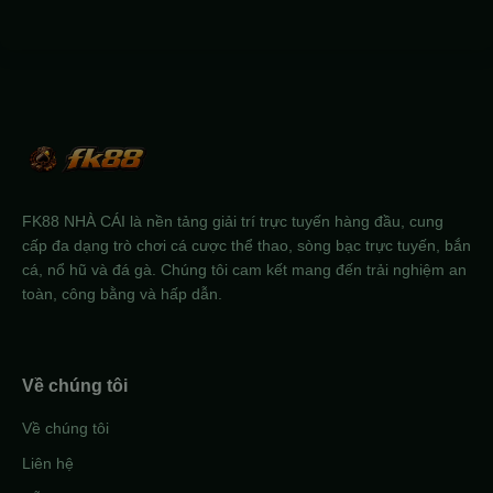
FK88 NHÀ CÁI là nền tảng giải trí trực tuyến hàng đầu, cung
cấp đa dạng trò chơi cá cược thể thao, sòng bạc trực tuyến, bắn
cá, nổ hũ và đá gà. Chúng tôi cam kết mang đến trải nghiệm an
toàn, công bằng và hấp dẫn.
Về chúng tôi
Về chúng tôi
Liên hệ