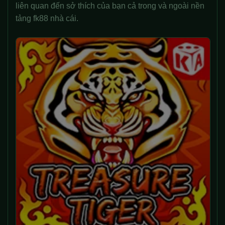
liên quan đến sở thích của bạn cả trong và ngoài nền
tảng fk88 nhà cái.