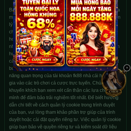
Bạn có toàn quyền kiểm soát các tùy chọn cookie của
mình. Hầu hết các trình duyệt web cho phép bạn quản
lý cookie thông qua cài đặt trình duyệt. Bạn có thể
chọn chấp nhận tất cả cookie, từ chối tất cả cookie,
hoặc được thông báo khi một cookie được gửi. Tuy
nhiên, việc tắt một số loại cookie nhất định có thể ảnh
hưởng đến trải nghiệm của bạn trên fk88 nhà cái và
các trang web khác. Ví dụ, nếu bạn tắt các cookie bắt
×
buộc tuyệt đối, bạn có thể không thể truy cập các tính
năng quan trọng của tài khoản fk88 nhà cái hoặc tham
gia vào các trò chơi cá cược trực tuyến. Chúng tôi
khuyến khích bạn xem xét cẩn thận các lựa chọn của
mình để đảm bảo trải nghiệm tốt nhất. Để biết hướng
dẫn chi tiết về cách quản lý cookie trong trình duyệt
của bạn, vui lòng tham khảo phần trợ giúp của trình
duyệt hoặc cài đặt quyền riêng tư. Việc quản lý cookie
giúp bạn bảo vệ quyền riêng tư và kiểm soát dữ liệu