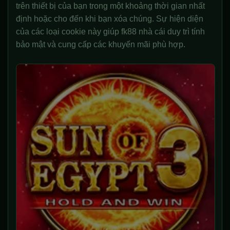
trên thiết bị của bạn trong một khoảng thời gian nhất
định hoặc cho đến khi bạn xóa chúng. Sự hiện diện
của các loại cookie này giúp fk88 nhà cái duy trì tính
bảo mật và cung cấp các khuyến mãi phù hợp.