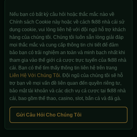
Nếu bạn có bất kỳ câu hỏi hoặc thắc mắc nào về
Chính sách Cookie này hoặc về cách fk88 nhà cái sử
dụng cookie, vui lòng liên hệ với đội ngũ hỗ trợ khách
hàng của chúng tôi. Chúng tôi luôn sẵn lòng giải đáp
mọi thắc mắc và cung cấp thông tin chi tiết để đảm
bảo bạn có trải nghiệm an toàn và minh bạch nhất khi
tham gia vào thế giới cá cược trực tuyến của fk88 nhà
cái. Bạn có thể tìm thấy thông tin liên hệ trên trang
Liên Hệ Với Chúng Tôi
. Đội ngũ của chúng tôi sẽ hỗ
trợ bạn về mọi vấn đề liên quan đến quyền riêng tư,
bảo mật tài khoản và các dịch vụ cá cược tại fk88 nhà
cái, bao gồm thể thao, casino, slot, bắn cá và đá gà.
Gửi Câu Hỏi Cho Chúng Tôi