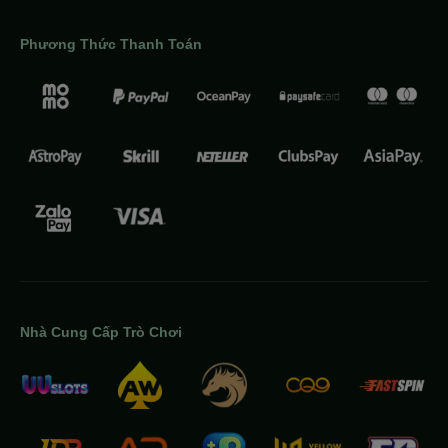
Phương Thức Thanh Toán
Nhà Cung Cấp Trò Chơi