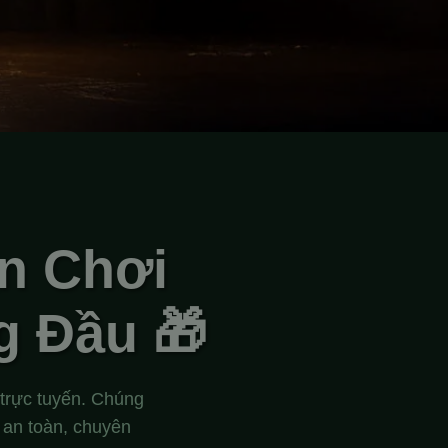
ân Chơi
g Đầu 🎁
 trực tuyến. Chúng
í an toàn, chuyên