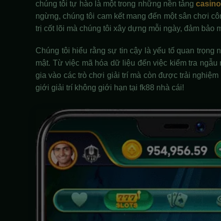
chúng tôi tự hào là một trong những nền tảng
casino
ngừng, chúng tôi cam kết mang đến một sân chơi công
trị cốt lõi mà chúng tôi xây dựng mỗi ngày, đảm bảo 
Chúng tôi hiểu rằng sự tin cậy là yếu tố quan trọng n
mật. Từ việc mã hóa dữ liệu đến việc kiểm tra ngẫu 
gia vào các trò chơi giải trí mà còn được trải ngh
giới giải trí không giới hạn tại fk88 nhà cái!