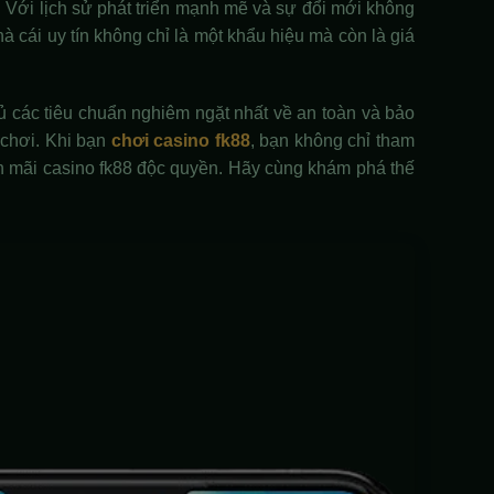
 Với lịch sử phát triển mạnh mẽ và sự đổi mới không
 cái uy tín không chỉ là một khẩu hiệu mà còn là giá
ủ các tiêu chuẩn nghiêm ngặt nhất về an toàn và bảo
 chơi. Khi bạn
chơi casino fk88
, bạn không chỉ tham
ến mãi casino fk88 độc quyền. Hãy cùng khám phá thế