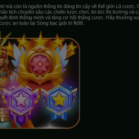
i trí mà còn là nguồn thông tin đáng tin cậy về thế giới cá cược
ân tích chuyên sâu các chiến lược chơi, tin tức thị trường và 
 quyết định thông minh và tăng cơ hội thắng cược. Hãy thường x
ợc an toàn tại Sòng bạc giải trí fk88.