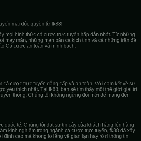
huyến mãi độc quyền từ fk88!
 thấy mọi hình thức cá cược trực tuyến hấp dẫn nhất. Từ những
slot may mắn, những màn bắn cá kịch tính và cả những trận đá
bảo Cá cược an toàn và minh bạch.
m cá cược trực tuyến đẳng cấp và an toàn. Với cam kết về sự
yêu thích nhất. Tại fk88, bạn sẽ tìm thấy một thế giới giải trí
gà truyền thống. Chúng tôi không ngừng đổi mới để mang đến
c quốc tế. Chúng tôi đặt sự tin cậy của khách hàng lên hàng
ăm kinh nghiệm trong ngành cá cược trực tuyến, fk88 đã xây
ỉnh cao mà không lo lắng về gian lận hay rò rỉ thông tin.