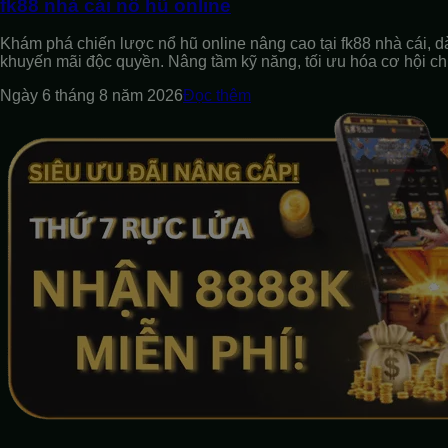
fk88 nhà cái nổ hũ online
Khám phá chiến lược nổ hũ online nâng cao tại fk88 nhà cái, d
khuyến mãi độc quyền. Nâng tầm kỹ năng, tối ưu hóa cơ hội chiế
Ngày 6 tháng 8 năm 2026
Đọc thêm