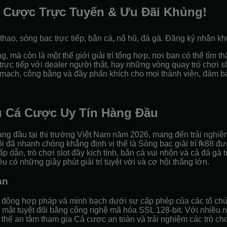
á Cược Trực Tuyến & Ưu Đãi Khủng!
thao, sòng bạc trực tiếp, bắn cá, nổ hũ, đá gà. Đăng ký nhận k
ng, mà còn là một thế giới giải trí tổng hợp, nơi bạn có thể tìm
trực tiếp với dealer người thật, hay những vòng quay trò chơi 
n mạch, công bằng và đầy phấn khích cho mọi thành viên, đảm 
ệu Cá Cược Uy Tín Hàng Đầu
àng đầu tại thị trường Việt Nam năm 2026, mang đến trải nghiệ
đã nhanh chóng khẳng định vị thế là Sòng bạc giải trí fk88 được 
ấp dẫn, trò chơi slot đầy kịch tính, bắn cá vui nhộn và cả đá 
 có những giây phút giải trí tuyệt vời và cơ hội thắng lớn.
àn
ạt động hợp pháp và minh bạch dưới sự cấp phép của các tổ chứ
 mật tuyệt đối bằng công nghệ mã hóa SSL 128-bit. Với nhiều n
 an tâm tham gia Cá cược an toàn và trải nghiệm các trò chơi đ