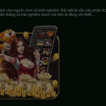
ành cho người chơi có kinh nghiệm. Bài viết đi sâu vào phân tí
n thắng và trải nghiệm mượt mà trên di động với fk88 ...