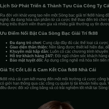
Lịch Sử Phát Triển & Thành Tựu Của Công Ty C
Ra đời với khát vọng tạo nên một Sòng bạc giải trí fk88 hàng đ
nghệ, đa dạng hóa sản phẩm từ cá cược thể thao đến trò chơi s
hàng triệu thành viên tham gia và nhiều giải thưởng uy tín được
Ưu Điểm Nổi Bật Của Sòng Bạc Giải Trí fk88
Đa dạng trò chơi:
Cung cấp đầy đủ các thể loại cá cược t
Giao diện thân thiện:
Nền tảng được thiết kế hiện đại, dễ
Khuyến mãi hấp dẫn:
Luôn có các chương trình khuyến m
Hỗ trợ khách hàng 24/7:
Đội ngũ chăm sóc khách hàng ch
Bảo mật tuyệt đối:
Áp dụng công nghệ mã hóa tiên tiến nh
Giá Trị Cốt Lõi & Cam Kết Của fk88 Nhà Cái
fk88 nhà cái cam kết mang đến một môi trường cá cược công bằ
có giới hạn thông qua các công cụ quản lý tài khoản hiệu quả.
đều được đối xử công bằng và có trải nghiệm tốt nhất tại Sòng bạ