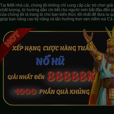
Tại fk88 nhà cái, chúng tôi không chỉ cung cấp các trò chơi giả
chất lượng, từ hướng dẫn chi tiết cho người mới bắt đầu đến ph
của chúng tôi là trang bị cho bạn kiến thức tốt nhất để đưa ra
giúp bạn nâng cao kỹ năng và tận hưởng trọn vẹn niềm vui Cá cư