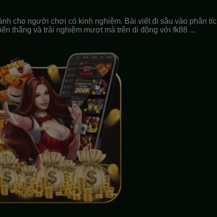
ành cho người chơi có kinh nghiệm. Bài viết đi sâu vào phân tí
n thắng và trải nghiệm mượt mà trên di động với fk88 ...