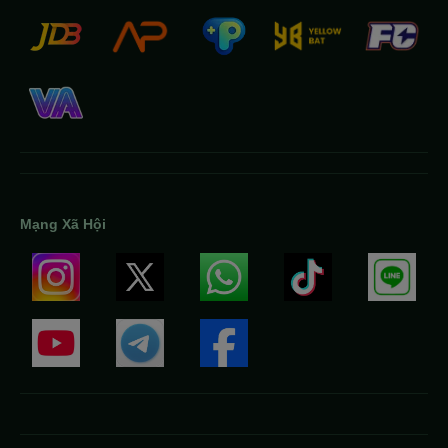
Mạng Xã Hội