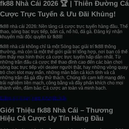
fk88 Nhà Cái 2026 🏆 | Thiên Đường Cá
Cược Trực Tuyến & Ưu Đãi Khủng!
fk88 nhà cái 2026: Nền tảng cá cược trực tuyến hàng đầu. Thể
thao, sòng bạc trực tiếp, bắn cá, nổ hũ, đá gà. Đăng ký nhận
khuyến mãi độc quyền từ fk88!
fk88 nhà cái không chỉ là một Sòng bạc giải trí fk88 thông
thường, mà còn là một thế giới giải trí tổng hợp, nơi bạn có thể
tìm thấy mọi hình thức cá cược trực tuyến hấp dẫn nhất. Từ
những trận đấu cá cược thể thao đỉnh cao đến các bàn chơi
sòng bạc trực tiếp với dealer người thật, hay những vòng quay
trò chơi slot may mắn, những màn bắn cá kịch tính và cả
những trận đá gà đầy thử thách. Chúng tôi cam kết mang đến
trải nghiệm liền mạch, công bằng và đầy phấn khích cho mọi
thành viên, đảm bảo Cá cược an toàn và minh bạch.
Đăng Ký Ngay
Xem Khuyến Mãi
Giới Thiệu fk88 Nhà Cái – Thương
Hiệu Cá Cược Uy Tín Hàng Đầu