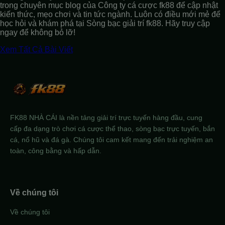
trong chuyên mục blog của Công ty cá cược fk88 để cập nhật
kiến thức, mẹo chơi và tin tức ngành. Luôn có điều mới mẻ để
học hỏi và khám phá tại Sòng bạc giải trí fk88. Hãy truy cập
ngay để không bỏ lỡ!
Xem Tất Cả Bài Viết
FK88 NHÀ CÁI là nền tảng giải trí trực tuyến hàng đầu, cung
cấp đa dạng trò chơi cá cược thể thao, sòng bạc trực tuyến, bắn
cá, nổ hũ và đá gà. Chúng tôi cam kết mang đến trải nghiệm an
toàn, công bằng và hấp dẫn.
Về chúng tôi
Về chúng tôi