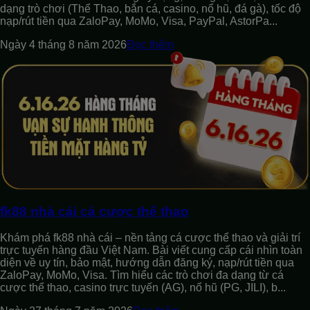
dạng trò chơi (Thể Thao, bắn cá, casino, nổ hũ, đá gà), tốc độ
nạp/rút tiền qua ZaloPay, MoMo, Visa, PayPal, AstorPa...
Ngày 4 tháng 8 năm 2026
Đọc thêm
fk88 nhà cái cá cược thể thao
Khám phá fk88 nhà cái – nền tảng cá cược thể thao và giải trí
trực tuyến hàng đầu Việt Nam. Bài viết cung cấp cái nhìn toàn
diện về uy tín, bảo mật, hướng dẫn đăng ký, nạp/rút tiền qua
ZaloPay, MoMo, Visa. Tìm hiểu các trò chơi đa dạng từ cá
cược thể thao, casino trực tuyến (AG), nổ hũ (PG, JILI), b...