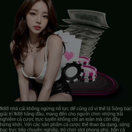
fk88 nhà cái không ngừng nỗ lực để củng cố vị thế là Sòng bạc
giải trí fk88 hàng đầu, mang đến cho người chơi những trải
nghiệm cá cược trực tuyến không chỉ an toàn mà còn đầy
hứng khởi. Với các sản phẩm cá cược thể thao đa dạng, sòng
bạc trực tiếp chuyên nghiệp, trò chơi slot phong phú, bắn cá