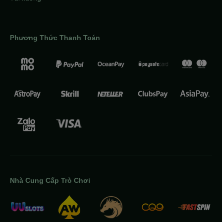
Phương Thức Thanh Toán
Nhà Cung Cấp Trò Chơi