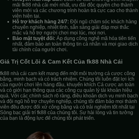
mãi fk88 nhà cái mới nhất, ưu đãi độc quyền cho thành
viên mới và các chương trình hoàn trả cực cao cho thành
viên hiện tại.
Hỗ trợ khách hàng 24/7:
Đội ngũ chăm sóc khách hàng
chuyên nghiệp, nhiệt tình, sẵn sàng giải đáp mọi thắc
mắc và hỗ trợ người chơi mọi lúc, mọi nơi.
Bảo mật tuyệt đối:
Áp dụng công nghệ mã hóa tiên tiến
nhất, đảm bảo an toàn thông tin cá nhân và mọi giao dịch
tài chính của người chơi.
Giá Trị Cốt Lõi & Cam Kết Của fk88 Nhà Cái
fk88 nhà cái cam kết mang đến một môi trường cá cược công
bằng, minh bạch và có trách nhiệm. Chúng tôi luôn đặt lợi ích
của người chơi lên hàng đầu, khuyến khích Cá cược an toàn
và có giới hạn thông qua các công cụ quản lý tài khoản hiệu
quả. Với các chính sách rõ ràng, điều khoản dịch vụ minh bạch
và đội ngũ hỗ trợ chuyên nghiệp, chúng tôi đảm bảo mọi thành
viên đều được đối xử công bằng và có trải nghiệm tốt nhất tại
Sòng bạc giải trí fk88 của chúng tôi. Sự hài lòng và tin tưởng
của bạn là động lực để chúng tôi phát triển.