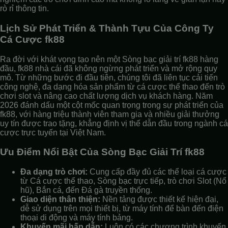
rò rỉ thông tin.
Lịch Sử Phát Triển & Thành Tựu Của Công Ty
Cá Cược fk88
Ra đời với khát vọng tạo nên một Sòng bạc giải trí fk88 hàng
đầu, fk88 nhà cái đã không ngừng phát triển và mở rộng quy
mô. Từ những bước đi đầu tiên, chúng tôi đã liên tục cải tiến
công nghệ, đa dạng hóa sản phẩm từ cá cược thể thao đến trò
chơi slot và nâng cao chất lượng dịch vụ khách hàng. Năm
2026 đánh dấu một cột mốc quan trọng trong sự phát triển của
fk88, với hàng triệu thành viên tham gia và nhiều giải thưởng
uy tín được trao tặng, khẳng định vị thế dẫn đầu trong ngành cá
cược trực tuyến tại Việt Nam.
Ưu Điểm Nổi Bật Của Sòng Bạc Giải Trí fk88
Đa dạng trò chơi:
Cung cấp đầy đủ các thể loại cá cược
từ Cá cược thể thao, Sòng bạc trực tiếp, trò chơi Slot (Nổ
hũ), Bắn cá, đến Đá gà truyền thống.
Giao diện thân thiện:
Nền tảng được thiết kế hiện đại,
dễ sử dụng trên mọi thiết bị, từ máy tính để bàn đến điện
thoại di động và máy tính bảng.
Khuyến mãi hấp dẫn:
Luôn có các chương trình khuyến