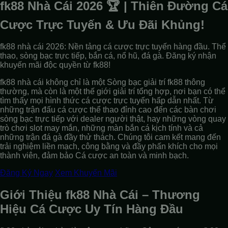
fk88 Nhà Cái 2026 🏆 | Thiên Đường Cá
Cược Trực Tuyến & Ưu Đãi Khủng!
fk88 nhà cái 2026: Nền tảng cá cược trực tuyến hàng đầu. Thể
thao, sòng bạc trực tiếp, bắn cá, nổ hũ, đá gà. Đăng ký nhận
khuyến mãi độc quyền từ fk88!
fk88 nhà cái không chỉ là một Sòng bạc giải trí fk88 thông
thường, mà còn là một thế giới giải trí tổng hợp, nơi bạn có thể
tìm thấy mọi hình thức cá cược trực tuyến hấp dẫn nhất. Từ
những trận đấu cá cược thể thao đỉnh cao đến các bàn chơi
sòng bạc trực tiếp với dealer người thật, hay những vòng quay
trò chơi slot may mắn, những màn bắn cá kịch tính và cả
những trận đá gà đầy thử thách. Chúng tôi cam kết mang đến
trải nghiệm liền mạch, công bằng và đầy phấn khích cho mọi
thành viên, đảm bảo Cá cược an toàn và minh bạch.
Đăng Ký Ngay
Xem Khuyến Mãi
Giới Thiệu fk88 Nhà Cái – Thương
Hiệu Cá Cược Uy Tín Hàng Đầu