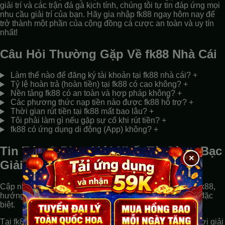
giải trí và các trận đá gà kịch tính, chúng tôi tự tin đáp ứng mọi
nhu cầu giải trí của bạn. Hãy gia nhập fk88 ngay hôm nay để
trở thành một phần của cộng đồng cá cược an toàn và uy tín
nhất!
Câu Hỏi Thường Gặp Về fk88 Nhà Cái
Làm thế nào để đăng ký tài khoản tại fk88 nhà cái?
+
Tỷ lệ hoàn trả (hoàn tiền) tại fk88 có cao không?
+
Nền tảng fk88 có an toàn và hợp pháp không?
+
Các phương thức nạp tiền nào được fk88 hỗ trợ?
+
Thời gian rút tiền tại fk88 mất bao lâu?
+
Tôi phải làm gì nếu gặp sự cố khi rút tiền?
+
fk88 có ứng dụng di động (App) không?
+
Tin Tức & Blog Mới Nhất Từ Sòng Bạc
×
Giải Trí fk88
Cập nhật những thông tin mới nhất về Công ty cá cược fk88,
hướng dẫn chơi, chiến lược thắng cược và các sự kiện đặc
biệt.
Tại fk88 nhà cái, chúng tôi không chỉ cung cấp các trò chơi giải