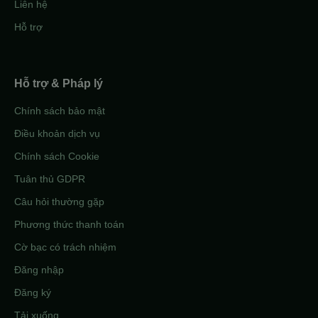
Liên hệ
Hỗ trợ
Hỗ trợ & Pháp lý
Chính sách bảo mật
Điều khoản dịch vụ
Chính sách Cookie
Tuân thủ GDPR
Câu hỏi thường gặp
Phương thức thanh toán
Cờ bạc có trách nhiệm
Đăng nhập
Đăng ký
Tải xuống