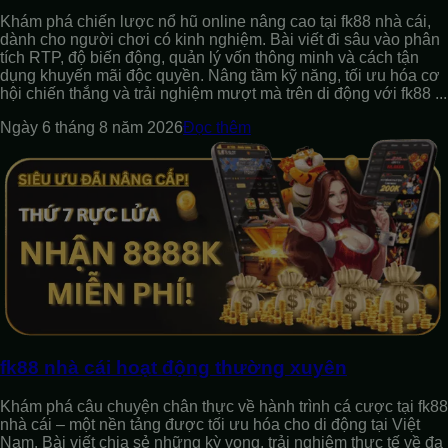
Khám phá chiến lược nổ hũ online nâng cao tại fk88 nhà cái,
dành cho người chơi có kinh nghiệm. Bài viết đi sâu vào phân
tích RTP, độ biến động, quản lý vốn thông minh và cách tận
dụng khuyến mãi độc quyền. Nâng tầm kỹ năng, tối ưu hóa cơ
hội chiến thắng và trải nghiệm mượt mà trên di động với fk88 ...
Ngày 6 tháng 8 năm 2026
Đọc thêm
fk88 nhà cái hoạt động thường xuyên
Khám phá câu chuyện chân thực về hành trình cá cược tại fk88
nhà cái – một nền tảng được tối ưu hóa cho di động tại Việt
Nam. Bài viết chia sẻ những kỳ vọng, trải nghiệm thực tế về đa