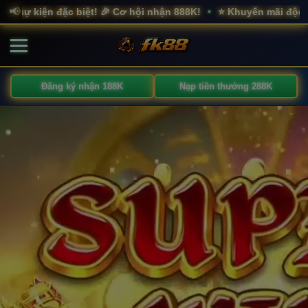
n đặc biệt! 🎉 Cơ hội nhận 888K!
⭐ Khuyến mãi độc quyền! 🧧 H
📢
•
Đăng ký nhận 188K
Nạp tiền thưởng 288K