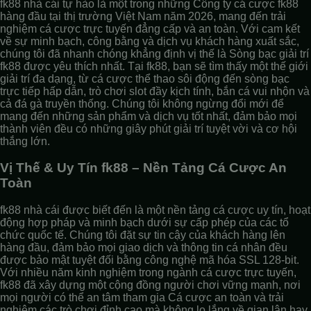
fk88 nhà cái tự hào là một trong những Công ty cá cược fk88
hàng đầu tại thị trường Việt Nam năm 2026, mang đến trải
nghiệm cá cược trực tuyến đẳng cấp và an toàn. Với cam kết
về sự minh bạch, công bằng và dịch vụ khách hàng xuất sắc,
chúng tôi đã nhanh chóng khẳng định vị thế là Sòng bạc giải trí
fk88 được yêu thích nhất. Tại fk88, bạn sẽ tìm thấy một thế giới
giải trí đa dạng, từ cá cược thể thao sôi động đến sòng bạc
trực tiếp hấp dẫn, trò chơi slot đầy kịch tính, bắn cá vui nhộn và
cả đá gà truyền thống. Chúng tôi không ngừng đổi mới để
mang đến những sản phẩm và dịch vụ tốt nhất, đảm bảo mọi
thành viên đều có những giây phút giải trí tuyệt vời và cơ hội
thắng lớn.
Vị Thế & Uy Tín fk88 – Nền Tảng Cá Cược An
Toàn
fk88 nhà cái được biết đến là một nền tảng cá cược uy tín, hoạt
động hợp pháp và minh bạch dưới sự cấp phép của các tổ
chức quốc tế. Chúng tôi đặt sự tin cậy của khách hàng lên
hàng đầu, đảm bảo mọi giao dịch và thông tin cá nhân đều
được bảo mật tuyệt đối bằng công nghệ mã hóa SSL 128-bit.
Với nhiều năm kinh nghiệm trong ngành cá cược trực tuyến,
fk88 đã xây dựng một cộng đồng người chơi vững mạnh, nơi
mọi người có thể an tâm tham gia Cá cược an toàn và trải
nghiệm các trò chơi đỉnh cao mà không lo lắng về gian lận hay