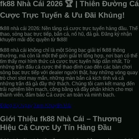
fk88 Nhà Cái 2026 🏆 | Thiên Đường Cá
Cược Trực Tuyến & Ưu Đãi Khủng!
fk88 nhà cái 2026: Nền tảng cá cược trực tuyến hàng đầu. Thể
thao, sòng bạc trực tiếp, bắn cá, nổ hũ, đá gà. Đăng ký nhận
khuyến mãi độc quyền từ fk88!
fk88 nhà cái không chỉ là một Sòng bạc giải trí fk88 thông
thường, mà còn là một thế giới giải trí tổng hợp, nơi bạn có thể
tìm thấy mọi hình thức cá cược trực tuyến hấp dẫn nhất. Từ
những trận đấu cá cược thể thao đỉnh cao đến các bàn chơi
sòng bạc trực tiếp với dealer người thật, hay những vòng quay
trò chơi slot may mắn, những màn bắn cá kịch tính và cả
những trận đá gà đầy thử thách. Chúng tôi cam kết mang đến
trải nghiệm liền mạch, công bằng và đầy phấn khích cho mọi
thành viên, đảm bảo Cá cược an toàn và minh bạch.
Đăng Ký Ngay
Xem Khuyến Mãi
Giới Thiệu fk88 Nhà Cái – Thương
Hiệu Cá Cược Uy Tín Hàng Đầu