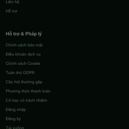
Liên hệ
Hỗ trợ
Hỗ trợ & Pháp lý
Chính sách bảo mật
Điều khoản dịch vụ
Chính sách Cookie
Tuân thủ GDPR
Câu hỏi thường gặp
Phương thức thanh toán
Cờ bạc có trách nhiệm
Đăng nhập
Đăng ký
Tải xuống