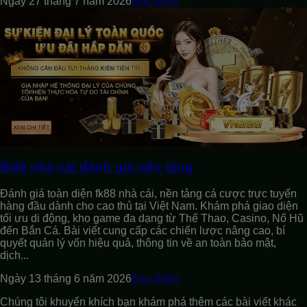
Ngày 27 tháng 7 năm 2026
Đọc thêm
fk88 nhà cái đánh giá nền tảng
Đánh giá toàn diện fk88 nhà cái, nền tảng cá cược trực tuyến
hàng đầu dành cho cao thủ tại Việt Nam. Khám phá giao diện
tối ưu di động, kho game đa dạng từ Thể Thao, Casino, Nổ Hũ
đến Bắn Cá. Bài viết cung cấp các chiến lược nâng cao, bí
quyết quản lý vốn hiệu quả, thông tin về an toàn bảo mật,
dịch...
Ngày 13 tháng 6 năm 2026
Đọc thêm
Chúng tôi khuyến khích bạn khám phá thêm các bài viết khác