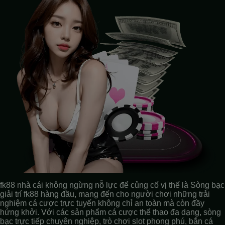
fk88 nhà cái không ngừng nỗ lực để củng cố vị thế là Sòng bạc
giải trí fk88 hàng đầu, mang đến cho người chơi những trải
nghiệm cá cược trực tuyến không chỉ an toàn mà còn đầy
hứng khởi. Với các sản phẩm cá cược thể thao đa dạng, sòng
bạc trực tiếp chuyên nghiệp, trò chơi slot phong phú, bắn cá