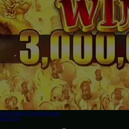
Nhấp video để tham gia ngay
Play Now