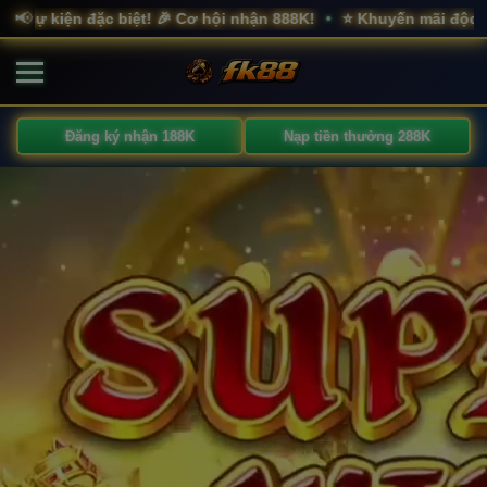
ện đặc biệt! 🎉 Cơ hội nhận 888K!
⭐ Khuyến mãi độc quyền! 🧧 
📢
•
Đăng ký nhận 188K
Nạp tiền thưởng 288K