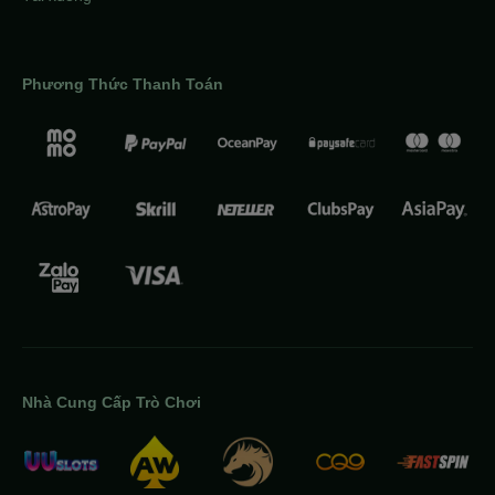
Phương Thức Thanh Toán
Nhà Cung Cấp Trò Chơi