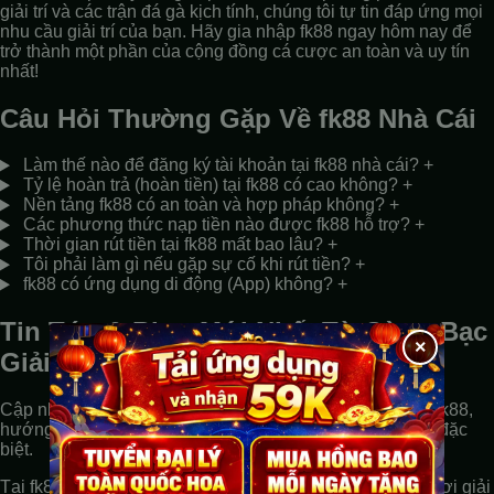
giải trí và các trận đá gà kịch tính, chúng tôi tự tin đáp ứng mọi
nhu cầu giải trí của bạn. Hãy gia nhập fk88 ngay hôm nay để
trở thành một phần của cộng đồng cá cược an toàn và uy tín
nhất!
Câu Hỏi Thường Gặp Về fk88 Nhà Cái
Làm thế nào để đăng ký tài khoản tại fk88 nhà cái?
+
Tỷ lệ hoàn trả (hoàn tiền) tại fk88 có cao không?
+
Nền tảng fk88 có an toàn và hợp pháp không?
+
Các phương thức nạp tiền nào được fk88 hỗ trợ?
+
Thời gian rút tiền tại fk88 mất bao lâu?
+
Tôi phải làm gì nếu gặp sự cố khi rút tiền?
+
fk88 có ứng dụng di động (App) không?
+
Tin Tức & Blog Mới Nhất Từ Sòng Bạc
×
Giải Trí fk88
Cập nhật những thông tin mới nhất về Công ty cá cược fk88,
hướng dẫn chơi, chiến lược thắng cược và các sự kiện đặc
biệt.
Tại fk88 nhà cái, chúng tôi không chỉ cung cấp các trò chơi giải