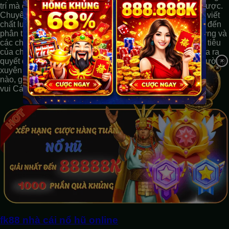
trí mà còn là nguồn thông tin đáng tin cậy về thế giới cá cược.
Chuyên mục blog của chúng tôi luôn cập nhật những bài viết
chất lượng, từ hướng dẫn chi tiết cho người mới bắt đầu đến
phân tích chuyên sâu các chiến lược chơi, tin tức thị trường và
các chương trình khuyến mãi fk88 nhà cái mới nhất. Mục tiêu
của chúng tôi là trang bị cho bạn kiến thức tốt nhất để đưa ra
quyết định thông minh và tăng cơ hội thắng cược. Hãy thường
×
xuyên ghé thăm để không bỏ lỡ bất kỳ thông tin quan trọng
nào, giúp bạn nâng cao kỹ năng và tận hưởng trọn vẹn niềm
vui Cá cược an toàn tại Sòng bạc giải trí fk88.
fk88 nhà cái nổ hũ online