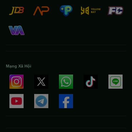
Mạng Xã Hội