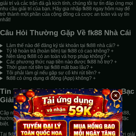
giải trí và các trận đá gà kịch tính, chúng tôi tự tin đáp ứng mọi
nhu cầu giải trí của bạn. Hãy gia nhập fk88 ngay hôm nay để
trở thành một phần của cộng đồng cá cược an toàn và uy tín
nhất!
Câu Hỏi Thường Gặp Về fk88 Nhà Cái
Làm thế nào để đăng ký tài khoản tại fk88 nhà cái?
+
Tỷ lệ hoàn trả (hoàn tiền) tại fk88 có cao không?
+
Nền tảng fk88 có an toàn và hợp pháp không?
+
Các phương thức nạp tiền nào được fk88 hỗ trợ?
+
Thời gian rút tiền tại fk88 mất bao lâu?
+
Tôi phải làm gì nếu gặp sự cố khi rút tiền?
+
fk88 có ứng dụng di động (App) không?
+
Tin Tức & Blog Mới Nhất Từ Sòng Bạc
×
Giải Trí fk88
Cập nhật những thông tin mới nhất về Công ty cá cược fk88,
hướng dẫn chơi, chiến lược thắng cược và các sự kiện đặc
biệt.
Tại fk88 nhà cái, chúng tôi không chỉ cung cấp các trò chơi giải