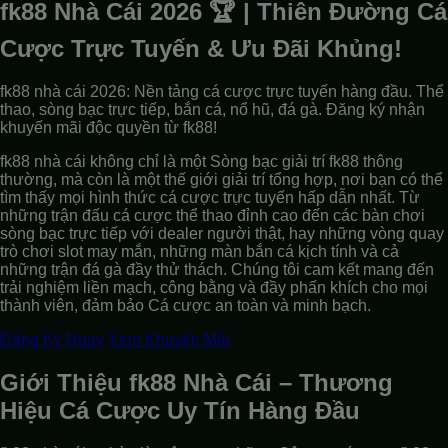
fk88 Nhà Cái 2026 🏆 | Thiên Đường Cá
Cược Trực Tuyến & Ưu Đãi Khủng!
fk88 nhà cái 2026: Nền tảng cá cược trực tuyến hàng đầu. Thể
thao, sòng bạc trực tiếp, bắn cá, nổ hũ, đá gà. Đăng ký nhận
khuyến mãi độc quyền từ fk88!
fk88 nhà cái không chỉ là một Sòng bạc giải trí fk88 thông
thường, mà còn là một thế giới giải trí tổng hợp, nơi bạn có thể
tìm thấy mọi hình thức cá cược trực tuyến hấp dẫn nhất. Từ
những trận đấu cá cược thể thao đỉnh cao đến các bàn chơi
sòng bạc trực tiếp với dealer người thật, hay những vòng quay
trò chơi slot may mắn, những màn bắn cá kịch tính và cả
những trận đá gà đầy thử thách. Chúng tôi cam kết mang đến
trải nghiệm liền mạch, công bằng và đầy phấn khích cho mọi
thành viên, đảm bảo Cá cược an toàn và minh bạch.
Đăng Ký Ngay
Xem Khuyến Mãi
Giới Thiệu fk88 Nhà Cái – Thương
Hiệu Cá Cược Uy Tín Hàng Đầu