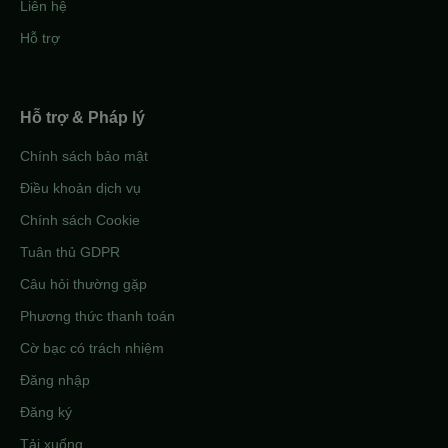
Liên hệ
Hỗ trợ
Hỗ trợ & Pháp lý
Chính sách bảo mật
Điều khoản dịch vụ
Chính sách Cookie
Tuân thủ GDPR
Câu hỏi thường gặp
Phương thức thanh toán
Cờ bạc có trách nhiệm
Đăng nhập
Đăng ký
Tải xuống