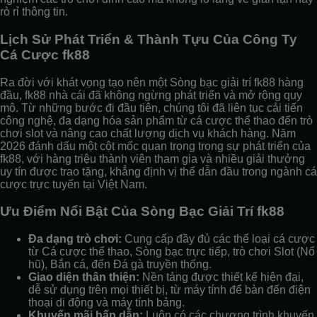
rò rỉ thông tin.
Lịch Sử Phát Triển & Thành Tựu Của Công Ty
Cá Cược fk88
Ra đời với khát vọng tạo nên một Sòng bạc giải trí fk88 hàng
đầu, fk88 nhà cái đã không ngừng phát triển và mở rộng quy
mô. Từ những bước đi đầu tiên, chúng tôi đã liên tục cải tiến
công nghệ, đa dạng hóa sản phẩm từ cá cược thể thao đến trò
chơi slot và nâng cao chất lượng dịch vụ khách hàng. Năm
2026 đánh dấu một cột mốc quan trọng trong sự phát triển của
fk88, với hàng triệu thành viên tham gia và nhiều giải thưởng
uy tín được trao tặng, khẳng định vị thế dẫn đầu trong ngành cá
cược trực tuyến tại Việt Nam.
Ưu Điểm Nổi Bật Của Sòng Bạc Giải Trí fk88
Đa dạng trò chơi:
Cung cấp đầy đủ các thể loại cá cược
từ Cá cược thể thao, Sòng bạc trực tiếp, trò chơi Slot (Nổ
hũ), Bắn cá, đến Đá gà truyền thống.
Giao diện thân thiện:
Nền tảng được thiết kế hiện đại,
dễ sử dụng trên mọi thiết bị, từ máy tính để bàn đến điện
thoại di động và máy tính bảng.
Khuyến mãi hấp dẫn:
Luôn có các chương trình khuyến