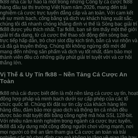
fk88 nhà cái tự hào là một trong những Công ty cá cược fk88
hàng đầu tại thị trường Việt Nam năm 2026, mang đến trải
nghiệm cá cược trực tuyến đẳng cấp và an toàn. Với cam kết
về sự minh bạch, công bằng và dịch vụ khách hàng xuất sắc,
chúng tôi đã nhanh chóng khẳng định vị thế là Sòng bạc giải trí
fk88 được yêu thích nhất. Tại fk88, bạn sẽ tìm thấy một thế giới
giải trí đa dạng, từ cá cược thể thao sôi động đến sòng bạc
trực tiếp hấp dẫn, trò chơi slot đầy kịch tính, bắn cá vui nhộn và
cả đá gà truyền thống. Chúng tôi không ngừng đổi mới để
mang đến những sản phẩm và dịch vụ tốt nhất, đảm bảo mọi
thành viên đều có những giây phút giải trí tuyệt vời và cơ hội
thắng lớn.
Vị Thế & Uy Tín fk88 – Nền Tảng Cá Cược An
Toàn
fk88 nhà cái được biết đến là một nền tảng cá cược uy tín, hoạt
động hợp pháp và minh bạch dưới sự cấp phép của các tổ
chức quốc tế. Chúng tôi đặt sự tin cậy của khách hàng lên
hàng đầu, đảm bảo mọi giao dịch và thông tin cá nhân đều
được bảo mật tuyệt đối bằng công nghệ mã hóa SSL 128-bit.
Với nhiều năm kinh nghiệm trong ngành cá cược trực tuyến,
fk88 đã xây dựng một cộng đồng người chơi vững mạnh, nơi
mọi người có thể an tâm tham gia Cá cược an toàn và trải
nghiệm các trò chơi đỉnh cao mà không lo lắng về gian lận hay