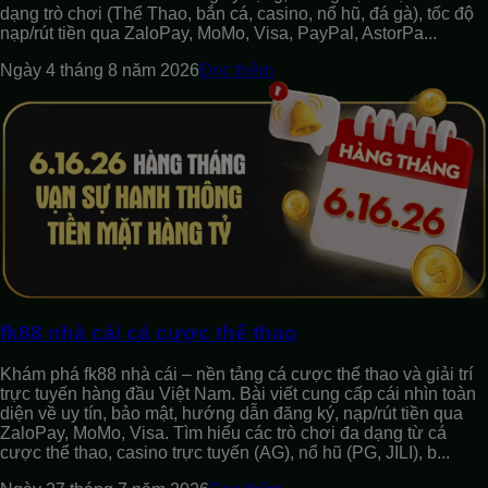
dạng trò chơi (Thể Thao, bắn cá, casino, nổ hũ, đá gà), tốc độ
nạp/rút tiền qua ZaloPay, MoMo, Visa, PayPal, AstorPa...
Ngày 4 tháng 8 năm 2026
Đọc thêm
fk88 nhà cái cá cược thể thao
Khám phá fk88 nhà cái – nền tảng cá cược thể thao và giải trí
trực tuyến hàng đầu Việt Nam. Bài viết cung cấp cái nhìn toàn
diện về uy tín, bảo mật, hướng dẫn đăng ký, nạp/rút tiền qua
ZaloPay, MoMo, Visa. Tìm hiểu các trò chơi đa dạng từ cá
cược thể thao, casino trực tuyến (AG), nổ hũ (PG, JILI), b...