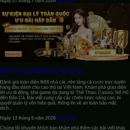
Ngày 27 tháng 7 năm 2026
Đọc thêm
fk88 nhà cái đánh giá nền tảng
Đánh giá toàn diện fk88 nhà cái, nền tảng cá cược trực tuyến
hàng đầu dành cho cao thủ tại Việt Nam. Khám phá giao diện
tối ưu di động, kho game đa dạng từ Thể Thao, Casino, Nổ Hũ
đến Bắn Cá. Bài viết cung cấp các chiến lược nâng cao, bí
quyết quản lý vốn hiệu quả, thông tin về an toàn bảo mật,
dịch...
Ngày 13 tháng 6 năm 2026
Đọc thêm
Chúng tôi khuyến khích bạn khám phá thêm các bài viết khác