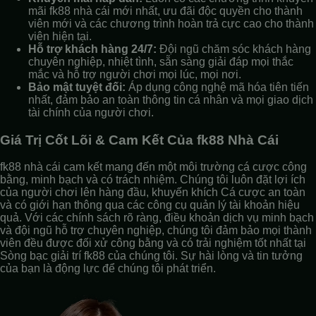
mãi fk88 nhà cái mới nhất, ưu đãi độc quyền cho thành
viên mới và các chương trình hoàn trả cực cao cho thành
viên hiện tại.
Hỗ trợ khách hàng 24/7:
Đội ngũ chăm sóc khách hàng
chuyên nghiệp, nhiệt tình, sẵn sàng giải đáp mọi thắc
mắc và hỗ trợ người chơi mọi lúc, mọi nơi.
Bảo mật tuyệt đối:
Áp dụng công nghệ mã hóa tiên tiến
nhất, đảm bảo an toàn thông tin cá nhân và mọi giao dịch
tài chính của người chơi.
Giá Trị Cốt Lõi & Cam Kết Của fk88 Nhà Cái
fk88 nhà cái cam kết mang đến một môi trường cá cược công
bằng, minh bạch và có trách nhiệm. Chúng tôi luôn đặt lợi ích
của người chơi lên hàng đầu, khuyến khích Cá cược an toàn
và có giới hạn thông qua các công cụ quản lý tài khoản hiệu
quả. Với các chính sách rõ ràng, điều khoản dịch vụ minh bạch
và đội ngũ hỗ trợ chuyên nghiệp, chúng tôi đảm bảo mọi thành
viên đều được đối xử công bằng và có trải nghiệm tốt nhất tại
Sòng bạc giải trí fk88 của chúng tôi. Sự hài lòng và tin tưởng
của bạn là động lực để chúng tôi phát triển.