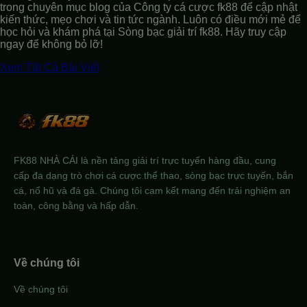
trong chuyên mục blog của Công ty cá cược fk88 để cập nhật
kiến thức, mẹo chơi và tin tức ngành. Luôn có điều mới mẻ để
học hỏi và khám phá tại Sòng bạc giải trí fk88. Hãy truy cập
ngay để không bỏ lỡ!
Xem Tất Cả Bài Viết
FK88 NHÀ CÁI là nền tảng giải trí trực tuyến hàng đầu, cung
cấp đa dạng trò chơi cá cược thể thao, sòng bạc trực tuyến, bắn
cá, nổ hũ và đá gà. Chúng tôi cam kết mang đến trải nghiệm an
toàn, công bằng và hấp dẫn.
Về chúng tôi
Về chúng tôi