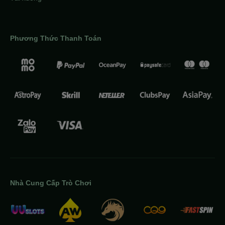
Phương Thức Thanh Toán
Nhà Cung Cấp Trò Chơi