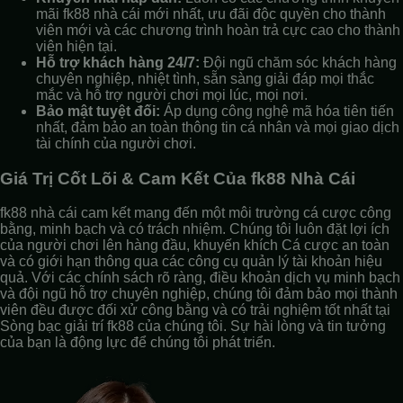
mãi fk88 nhà cái mới nhất, ưu đãi độc quyền cho thành
viên mới và các chương trình hoàn trả cực cao cho thành
viên hiện tại.
Hỗ trợ khách hàng 24/7:
Đội ngũ chăm sóc khách hàng
chuyên nghiệp, nhiệt tình, sẵn sàng giải đáp mọi thắc
mắc và hỗ trợ người chơi mọi lúc, mọi nơi.
Bảo mật tuyệt đối:
Áp dụng công nghệ mã hóa tiên tiến
nhất, đảm bảo an toàn thông tin cá nhân và mọi giao dịch
tài chính của người chơi.
Giá Trị Cốt Lõi & Cam Kết Của fk88 Nhà Cái
fk88 nhà cái cam kết mang đến một môi trường cá cược công
bằng, minh bạch và có trách nhiệm. Chúng tôi luôn đặt lợi ích
của người chơi lên hàng đầu, khuyến khích Cá cược an toàn
và có giới hạn thông qua các công cụ quản lý tài khoản hiệu
quả. Với các chính sách rõ ràng, điều khoản dịch vụ minh bạch
và đội ngũ hỗ trợ chuyên nghiệp, chúng tôi đảm bảo mọi thành
viên đều được đối xử công bằng và có trải nghiệm tốt nhất tại
Sòng bạc giải trí fk88 của chúng tôi. Sự hài lòng và tin tưởng
của bạn là động lực để chúng tôi phát triển.