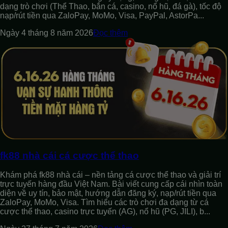
dạng trò chơi (Thể Thao, bắn cá, casino, nổ hũ, đá gà), tốc độ
nạp/rút tiền qua ZaloPay, MoMo, Visa, PayPal, AstorPa...
Ngày 4 tháng 8 năm 2026
Đọc thêm
fk88 nhà cái cá cược thể thao
Khám phá fk88 nhà cái – nền tảng cá cược thể thao và giải trí
trực tuyến hàng đầu Việt Nam. Bài viết cung cấp cái nhìn toàn
diện về uy tín, bảo mật, hướng dẫn đăng ký, nạp/rút tiền qua
ZaloPay, MoMo, Visa. Tìm hiểu các trò chơi đa dạng từ cá
cược thể thao, casino trực tuyến (AG), nổ hũ (PG, JILI), b...