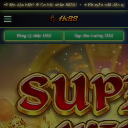
đặc biệt! 🎉 Cơ hội nhận 888K!
⭐ Khuyến mãi độc quyền! 🧧 Hoà
📢
•
Đăng ký nhận 188K
Nạp tiền thưởng 288K