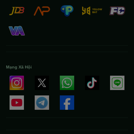
Mạng Xã Hội