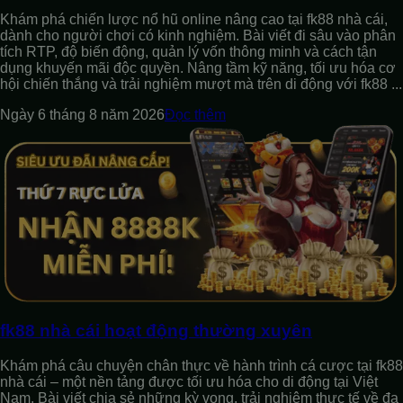
Khám phá chiến lược nổ hũ online nâng cao tại fk88 nhà cái,
dành cho người chơi có kinh nghiệm. Bài viết đi sâu vào phân
tích RTP, độ biến động, quản lý vốn thông minh và cách tận
dụng khuyến mãi độc quyền. Nâng tầm kỹ năng, tối ưu hóa cơ
hội chiến thắng và trải nghiệm mượt mà trên di động với fk88 ...
Ngày 6 tháng 8 năm 2026
Đọc thêm
fk88 nhà cái hoạt động thường xuyên
Khám phá câu chuyện chân thực về hành trình cá cược tại fk88
nhà cái – một nền tảng được tối ưu hóa cho di động tại Việt
Nam. Bài viết chia sẻ những kỳ vọng, trải nghiệm thực tế về đa