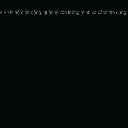
ch RTP, độ biến động, quản lý vốn thông minh và cách tận dụng