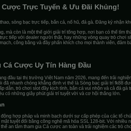
á Cược Trực Tuyến & Ưu Đãi Khủng!
thao, sòng bạc trực tiếp, bắn cá, nổ hũ, đá gà. Đăng ký nhận k
ng, mà còn là một thế giới giải trí tổng hợp, nơi bạn có thể tìm
trực tiếp với dealer người thật, hay những vòng quay trò chơi 
n mạch, công bằng và đầy phấn khích cho mọi thành viên, đảm 
ệu Cá Cược Uy Tín Hàng Đầu
àng đầu tại thị trường Việt Nam năm 2026, mang đến trải nghiệ
đã nhanh chóng khẳng định vị thế là Sòng bạc giải trí fk88 được 
ấp dẫn, trò chơi slot đầy kịch tính, bắn cá vui nhộn và cả đá 
 có những giây phút giải trí tuyệt vời và cơ hội thắng lớn.
àn
ạt động hợp pháp và minh bạch dưới sự cấp phép của các tổ chứ
 mật tuyệt đối bằng công nghệ mã hóa SSL 128-bit. Với nhiều n
 an tâm tham gia Cá cược an toàn và trải nghiệm các trò chơi đ