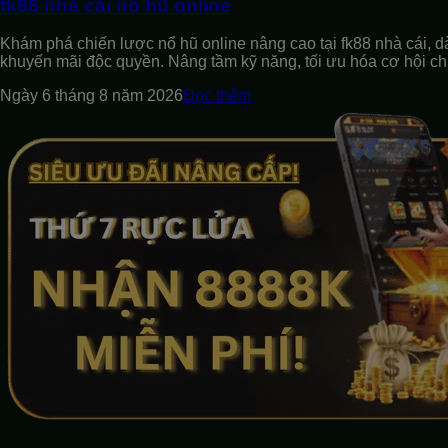
fk88 nhà cái nổ hũ online
Khám phá chiến lược nổ hũ online nâng cao tại fk88 nhà cái, d
khuyến mãi độc quyền. Nâng tầm kỹ năng, tối ưu hóa cơ hội chiế
Ngày 6 tháng 8 năm 2026
Đọc thêm