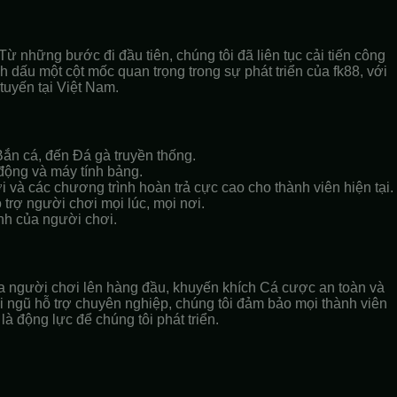
ừ những bước đi đầu tiên, chúng tôi đã liên tục cải tiến công
dấu một cột mốc quan trọng trong sự phát triển của fk88, với
tuyến tại Việt Nam.
Bắn cá, đến Đá gà truyền thống.
 động và máy tính bảng.
và các chương trình hoàn trả cực cao cho thành viên hiện tại.
trợ người chơi mọi lúc, mọi nơi.
ính của người chơi.
ủa người chơi lên hàng đầu, khuyến khích Cá cược an toàn và
ội ngũ hỗ trợ chuyên nghiệp, chúng tôi đảm bảo mọi thành viên
là động lực để chúng tôi phát triển.