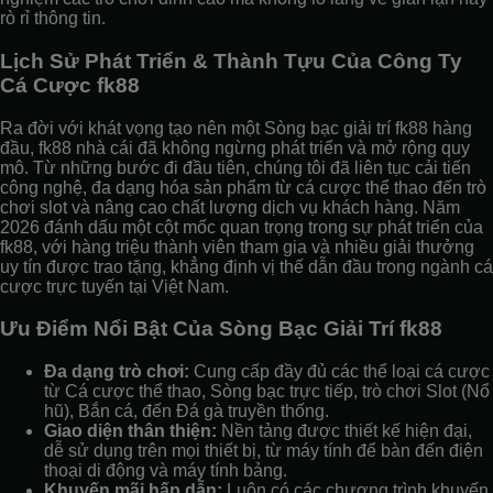
rò rỉ thông tin.
Lịch Sử Phát Triển & Thành Tựu Của Công Ty
Cá Cược fk88
Ra đời với khát vọng tạo nên một Sòng bạc giải trí fk88 hàng
đầu, fk88 nhà cái đã không ngừng phát triển và mở rộng quy
mô. Từ những bước đi đầu tiên, chúng tôi đã liên tục cải tiến
công nghệ, đa dạng hóa sản phẩm từ cá cược thể thao đến trò
chơi slot và nâng cao chất lượng dịch vụ khách hàng. Năm
2026 đánh dấu một cột mốc quan trọng trong sự phát triển của
fk88, với hàng triệu thành viên tham gia và nhiều giải thưởng
uy tín được trao tặng, khẳng định vị thế dẫn đầu trong ngành cá
cược trực tuyến tại Việt Nam.
Ưu Điểm Nổi Bật Của Sòng Bạc Giải Trí fk88
Đa dạng trò chơi:
Cung cấp đầy đủ các thể loại cá cược
từ Cá cược thể thao, Sòng bạc trực tiếp, trò chơi Slot (Nổ
hũ), Bắn cá, đến Đá gà truyền thống.
Giao diện thân thiện:
Nền tảng được thiết kế hiện đại,
dễ sử dụng trên mọi thiết bị, từ máy tính để bàn đến điện
thoại di động và máy tính bảng.
Khuyến mãi hấp dẫn:
Luôn có các chương trình khuyến