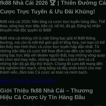
fk88 Nhà Cái 2026 🏆 | Thiên Đường Cá
Cược Trực Tuyến & Ưu Đãi Khủng!
fk88 nhà cái 2026: Nền tảng cá cược trực tuyến hàng đầu. Thể
thao, sòng bạc trực tiếp, bắn cá, nổ hũ, đá gà. Đăng ký nhận
khuyến mãi độc quyền từ fk88!
fk88 nhà cái không chỉ là một Sòng bạc giải trí fk88 thông
thường, mà còn là một thế giới giải trí tổng hợp, nơi bạn có thể
tìm thấy mọi hình thức cá cược trực tuyến hấp dẫn nhất. Từ
những trận đấu cá cược thể thao đỉnh cao đến các bàn chơi
sòng bạc trực tiếp với dealer người thật, hay những vòng quay
trò chơi slot may mắn, những màn bắn cá kịch tính và cả
những trận đá gà đầy thử thách. Chúng tôi cam kết mang đến
trải nghiệm liền mạch, công bằng và đầy phấn khích cho mọi
thành viên, đảm bảo Cá cược an toàn và minh bạch.
Đăng Ký Ngay
Xem Khuyến Mãi
Giới Thiệu fk88 Nhà Cái – Thương
Hiệu Cá Cược Uy Tín Hàng Đầu