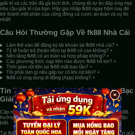
giải trí và các trận đá gà kịch tính, chúng tôi tự tin đáp ứng mọi
nhu cầu giải trí của bạn. Hãy gia nhập fk88 ngay hôm nay để
trở thành một phần của cộng đồng cá cược an toàn và uy tín
nhất!
Câu Hỏi Thường Gặp Về fk88 Nhà Cái
Làm thế nào để đăng ký tài khoản tại fk88 nhà cái?
+
Tỷ lệ hoàn trả (hoàn tiền) tại fk88 có cao không?
+
Nền tảng fk88 có an toàn và hợp pháp không?
+
Các phương thức nạp tiền nào được fk88 hỗ trợ?
+
Thời gian rút tiền tại fk88 mất bao lâu?
+
Tôi phải làm gì nếu gặp sự cố khi rút tiền?
+
fk88 có ứng dụng di động (App) không?
+
Tin Tức & Blog Mới Nhất Từ Sòng Bạc
×
Giải Trí fk88
Cập nhật những thông tin mới nhất về Công ty cá cược fk88,
hướng dẫn chơi, chiến lược thắng cược và các sự kiện đặc
biệt.
Tại fk88 nhà cái, chúng tôi không chỉ cung cấp các trò chơi giải