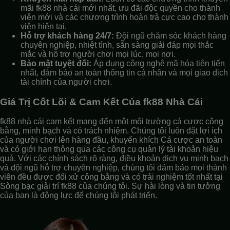
mãi fk88 nhà cái mới nhất, ưu đãi độc quyền cho thành
viên mới và các chương trình hoàn trả cực cao cho thành
viên hiện tại.
Hỗ trợ khách hàng 24/7:
Đội ngũ chăm sóc khách hàng
chuyên nghiệp, nhiệt tình, sẵn sàng giải đáp mọi thắc
mắc và hỗ trợ người chơi mọi lúc, mọi nơi.
Bảo mật tuyệt đối:
Áp dụng công nghệ mã hóa tiên tiến
nhất, đảm bảo an toàn thông tin cá nhân và mọi giao dịch
tài chính của người chơi.
Giá Trị Cốt Lõi & Cam Kết Của fk88 Nhà Cái
fk88 nhà cái cam kết mang đến một môi trường cá cược công
bằng, minh bạch và có trách nhiệm. Chúng tôi luôn đặt lợi ích
của người chơi lên hàng đầu, khuyến khích Cá cược an toàn
và có giới hạn thông qua các công cụ quản lý tài khoản hiệu
quả. Với các chính sách rõ ràng, điều khoản dịch vụ minh bạch
và đội ngũ hỗ trợ chuyên nghiệp, chúng tôi đảm bảo mọi thành
viên đều được đối xử công bằng và có trải nghiệm tốt nhất tại
Sòng bạc giải trí fk88 của chúng tôi. Sự hài lòng và tin tưởng
của bạn là động lực để chúng tôi phát triển.