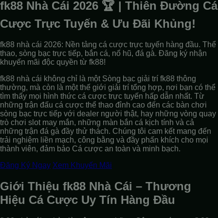
fk88 Nhà Cái 2026 🏆 | Thiên Đường Cá
Cược Trực Tuyến & Ưu Đãi Khủng!
fk88 nhà cái 2026: Nền tảng cá cược trực tuyến hàng đầu. Thể
thao, sòng bạc trực tiếp, bắn cá, nổ hũ, đá gà. Đăng ký nhận
khuyến mãi độc quyền từ fk88!
fk88 nhà cái không chỉ là một Sòng bạc giải trí fk88 thông
thường, mà còn là một thế giới giải trí tổng hợp, nơi bạn có thể
tìm thấy mọi hình thức cá cược trực tuyến hấp dẫn nhất. Từ
những trận đấu cá cược thể thao đỉnh cao đến các bàn chơi
sòng bạc trực tiếp với dealer người thật, hay những vòng quay
trò chơi slot may mắn, những màn bắn cá kịch tính và cả
những trận đá gà đầy thử thách. Chúng tôi cam kết mang đến
trải nghiệm liền mạch, công bằng và đầy phấn khích cho mọi
thành viên, đảm bảo Cá cược an toàn và minh bạch.
Đăng Ký Ngay
Xem Khuyến Mãi
Giới Thiệu fk88 Nhà Cái – Thương
Hiệu Cá Cược Uy Tín Hàng Đầu