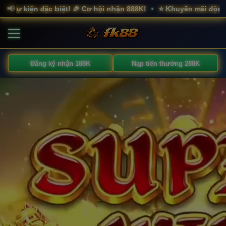
n đặc biệt! 🎉 Cơ hội nhận 888K!
⭐ Khuyến mãi độc quyền! 🧧 H
📢
•
Đăng ký nhận 188K
Nạp tiền thưởng 288K