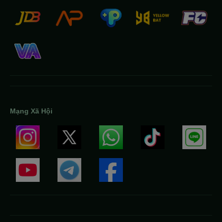
Mạng Xã Hội