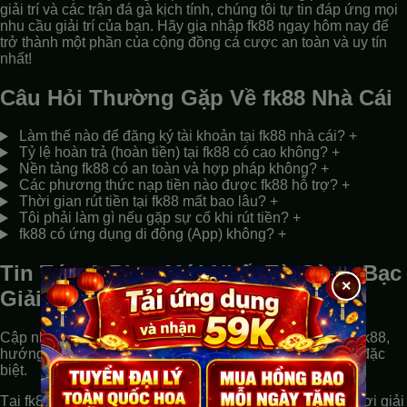
giải trí và các trận đá gà kịch tính, chúng tôi tự tin đáp ứng mọi
nhu cầu giải trí của bạn. Hãy gia nhập fk88 ngay hôm nay để
trở thành một phần của cộng đồng cá cược an toàn và uy tín
nhất!
Câu Hỏi Thường Gặp Về fk88 Nhà Cái
Làm thế nào để đăng ký tài khoản tại fk88 nhà cái?
+
Tỷ lệ hoàn trả (hoàn tiền) tại fk88 có cao không?
+
Nền tảng fk88 có an toàn và hợp pháp không?
+
Các phương thức nạp tiền nào được fk88 hỗ trợ?
+
Thời gian rút tiền tại fk88 mất bao lâu?
+
Tôi phải làm gì nếu gặp sự cố khi rút tiền?
+
fk88 có ứng dụng di động (App) không?
+
Tin Tức & Blog Mới Nhất Từ Sòng Bạc
×
Giải Trí fk88
Cập nhật những thông tin mới nhất về Công ty cá cược fk88,
hướng dẫn chơi, chiến lược thắng cược và các sự kiện đặc
biệt.
Tại fk88 nhà cái, chúng tôi không chỉ cung cấp các trò chơi giải