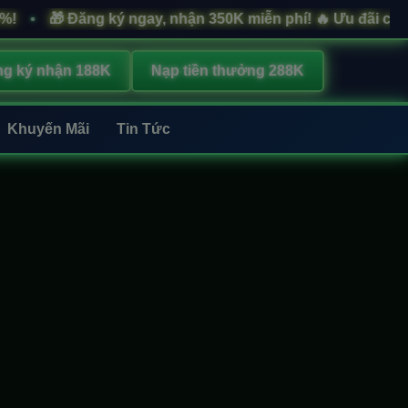
 ký ngay, nhận 350K miễn phí! 🔥 Ưu đãi có hạn!
•
🏆 Thắ
g ký nhận 188K
Nạp tiền thưởng 288K
Khuyến Mãi
Tin Tức