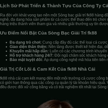
Lịch Sử Phát Triển & Thành Tựu Của Công Ty C
Ra đời với khát vọng tạo nên một Sòng bạc giải trí fk88 hàng đ
nghệ, đa dạng hóa sản phẩm từ cá cược thể thao đến trò chơi s
hàng triệu thành viên tham gia và nhiều giải thưởng uy tín được
Ưu Điểm Nổi Bật Của Sòng Bạc Giải Trí fk88
Đa dạng trò chơi:
Cung cấp đầy đủ các thể loại cá cược t
Giao diện thân thiện:
Nền tảng được thiết kế hiện đại, dễ
Khuyến mãi hấp dẫn:
Luôn có các chương trình khuyến m
Hỗ trợ khách hàng 24/7:
Đội ngũ chăm sóc khách hàng ch
Bảo mật tuyệt đối:
Áp dụng công nghệ mã hóa tiên tiến nh
Giá Trị Cốt Lõi & Cam Kết Của fk88 Nhà Cái
fk88 nhà cái cam kết mang đến một môi trường cá cược công bằ
có giới hạn thông qua các công cụ quản lý tài khoản hiệu quả.
đều được đối xử công bằng và có trải nghiệm tốt nhất tại Sòng bạ