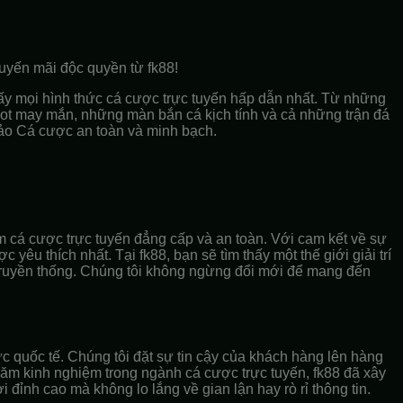
huyến mãi độc quyền từ fk88!
 thấy mọi hình thức cá cược trực tuyến hấp dẫn nhất. Từ những
slot may mắn, những màn bắn cá kịch tính và cả những trận đá
bảo Cá cược an toàn và minh bạch.
m cá cược trực tuyến đẳng cấp và an toàn. Với cam kết về sự
yêu thích nhất. Tại fk88, bạn sẽ tìm thấy một thế giới giải trí
gà truyền thống. Chúng tôi không ngừng đổi mới để mang đến
c quốc tế. Chúng tôi đặt sự tin cậy của khách hàng lên hàng
ăm kinh nghiệm trong ngành cá cược trực tuyến, fk88 đã xây
ỉnh cao mà không lo lắng về gian lận hay rò rỉ thông tin.