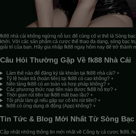
fk88 nhà cái không ngừng nỗ lực để củng cố vị thế là Sòng bạ
khởi. Với các sản phẩm cá cược thể thao đa dạng, sòng bạc trực 
giải trí của bạn. Hãy gia nhập fk88 ngay hôm nay để trở thành 
Câu Hỏi Thường Gặp Về fk88 Nhà Cái
Làm thế nào để đăng ký tài khoản tại fk88 nhà cái?
+
Tỷ lệ hoàn trả (hoàn tiền) tại fk88 có cao không?
+
Nền tảng fk88 có an toàn và hợp pháp không?
+
Các phương thức nạp tiền nào được fk88 hỗ trợ?
+
Thời gian rút tiền tại fk88 mất bao lâu?
+
Tôi phải làm gì nếu gặp sự cố khi rút tiền?
+
fk88 có ứng dụng di động (App) không?
+
Tin Tức & Blog Mới Nhất Từ Sòng Bạc G
Cập nhật những thông tin mới nhất về Công ty cá cược fk88, h