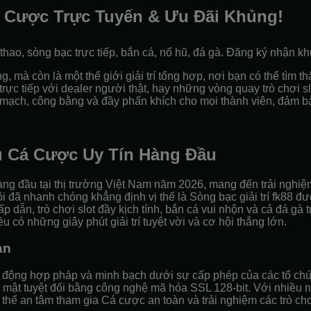
á Cược Trực Tuyến & Ưu Đãi Khủng!
thao, sòng bạc trực tiếp, bắn cá, nổ hũ, đá gà. Đăng ký nhận k
ng, mà còn là một thế giới giải trí tổng hợp, nơi bạn có thể tìm
trực tiếp với dealer người thật, hay những vòng quay trò chơi 
n mạch, công bằng và đầy phấn khích cho mọi thành viên, đảm 
ệu Cá Cược Uy Tín Hàng Đầu
àng đầu tại thị trường Việt Nam năm 2026, mang đến trải nghiệ
đã nhanh chóng khẳng định vị thế là Sòng bạc giải trí fk88 được 
ấp dẫn, trò chơi slot đầy kịch tính, bắn cá vui nhộn và cả đá 
 có những giây phút giải trí tuyệt vời và cơ hội thắng lớn.
àn
ạt động hợp pháp và minh bạch dưới sự cấp phép của các tổ chứ
 mật tuyệt đối bằng công nghệ mã hóa SSL 128-bit. Với nhiều n
 an tâm tham gia Cá cược an toàn và trải nghiệm các trò chơi đ