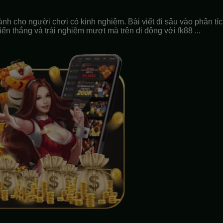
ành cho người chơi có kinh nghiệm. Bài viết đi sâu vào phân tí
n thắng và trải nghiệm mượt mà trên di động với fk88 ...