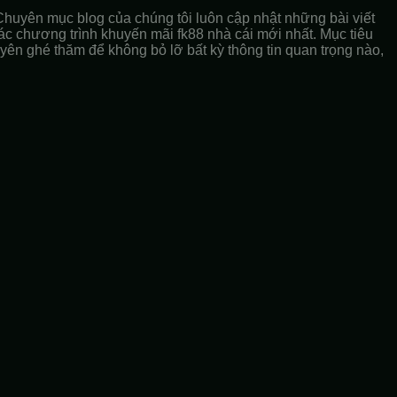
. Chuyên mục blog của chúng tôi luôn cập nhật những bài viết
các chương trình khuyến mãi fk88 nhà cái mới nhất. Mục tiêu
uyên ghé thăm để không bỏ lỡ bất kỳ thông tin quan trọng nào,