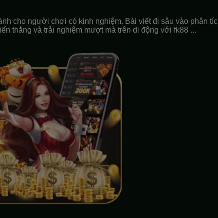
ành cho người chơi có kinh nghiệm. Bài viết đi sâu vào phân tí
n thắng và trải nghiệm mượt mà trên di động với fk88 ...