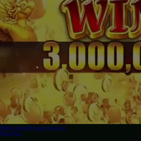
Nhấp video để tham gia ngay
Play Now