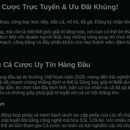
á Cược Trực Tuyến & Ưu Đãi Khủng!
thao, sòng bạc trực tiếp, bắn cá, nổ hũ, đá gà. Đăng ký nhận k
ng, mà còn là một thế giới giải trí tổng hợp, nơi bạn có thể tìm
trực tiếp với dealer người thật, hay những vòng quay trò chơi 
n mạch, công bằng và đầy phấn khích cho mọi thành viên, đảm 
ệu Cá Cược Uy Tín Hàng Đầu
àng đầu tại thị trường Việt Nam năm 2026, mang đến trải nghiệ
đã nhanh chóng khẳng định vị thế là Sòng bạc giải trí fk88 được 
ấp dẫn, trò chơi slot đầy kịch tính, bắn cá vui nhộn và cả đá 
 có những giây phút giải trí tuyệt vời và cơ hội thắng lớn.
àn
ạt động hợp pháp và minh bạch dưới sự cấp phép của các tổ chứ
 mật tuyệt đối bằng công nghệ mã hóa SSL 128-bit. Với nhiều n
 an tâm tham gia Cá cược an toàn và trải nghiệm các trò chơi đ