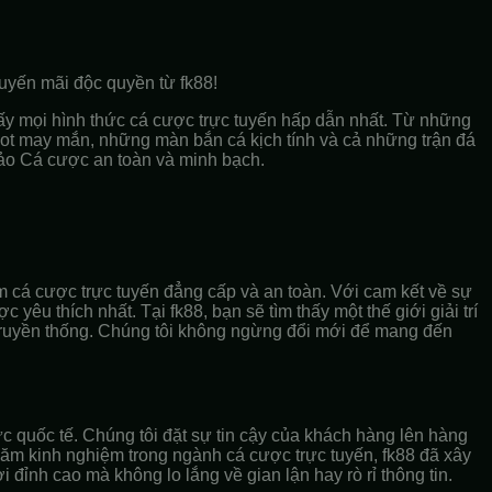
huyến mãi độc quyền từ fk88!
 thấy mọi hình thức cá cược trực tuyến hấp dẫn nhất. Từ những
slot may mắn, những màn bắn cá kịch tính và cả những trận đá
bảo Cá cược an toàn và minh bạch.
m cá cược trực tuyến đẳng cấp và an toàn. Với cam kết về sự
yêu thích nhất. Tại fk88, bạn sẽ tìm thấy một thế giới giải trí
gà truyền thống. Chúng tôi không ngừng đổi mới để mang đến
c quốc tế. Chúng tôi đặt sự tin cậy của khách hàng lên hàng
ăm kinh nghiệm trong ngành cá cược trực tuyến, fk88 đã xây
ỉnh cao mà không lo lắng về gian lận hay rò rỉ thông tin.