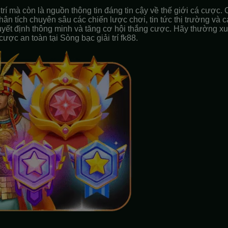
i trí mà còn là nguồn thông tin đáng tin cậy về thế giới cá cược
ân tích chuyên sâu các chiến lược chơi, tin tức thị trường và 
 quyết định thông minh và tăng cơ hội thắng cược. Hãy thường x
ợc an toàn tại Sòng bạc giải trí fk88.