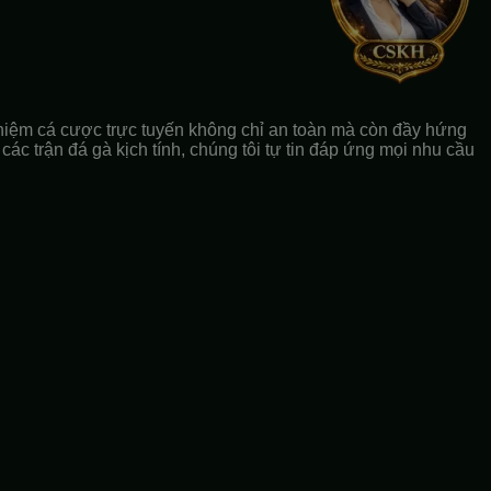
nghiệm cá cược trực tuyến không chỉ an toàn mà còn đầy hứng
các trận đá gà kịch tính, chúng tôi tự tin đáp ứng mọi nhu cầu