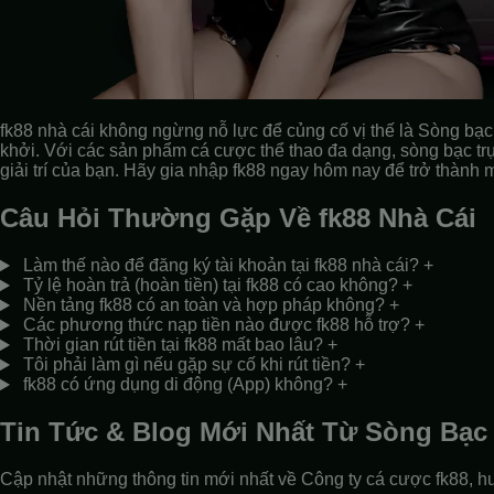
fk88 nhà cái không ngừng nỗ lực để củng cố vị thế là Sòng bạ
khởi. Với các sản phẩm cá cược thể thao đa dạng, sòng bạc trực 
giải trí của bạn. Hãy gia nhập fk88 ngay hôm nay để trở thành 
Câu Hỏi Thường Gặp Về fk88 Nhà Cái
Làm thế nào để đăng ký tài khoản tại fk88 nhà cái?
+
Tỷ lệ hoàn trả (hoàn tiền) tại fk88 có cao không?
+
Nền tảng fk88 có an toàn và hợp pháp không?
+
Các phương thức nạp tiền nào được fk88 hỗ trợ?
+
Thời gian rút tiền tại fk88 mất bao lâu?
+
Tôi phải làm gì nếu gặp sự cố khi rút tiền?
+
fk88 có ứng dụng di động (App) không?
+
Tin Tức & Blog Mới Nhất Từ Sòng Bạc G
Cập nhật những thông tin mới nhất về Công ty cá cược fk88, h