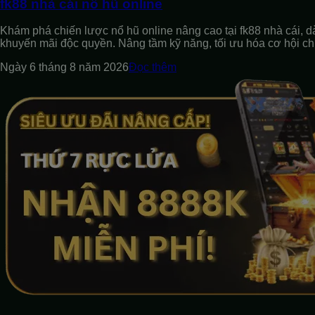
fk88 nhà cái nổ hũ online
Khám phá chiến lược nổ hũ online nâng cao tại fk88 nhà cái, d
khuyến mãi độc quyền. Nâng tầm kỹ năng, tối ưu hóa cơ hội chiế
Ngày 6 tháng 8 năm 2026
Đọc thêm