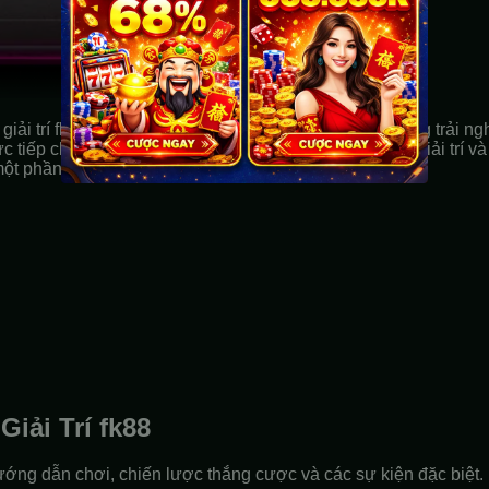
c giải trí fk88 hàng đầu, mang đến cho người chơi những trải 
tiếp chuyên nghiệp, trò chơi slot phong phú, bắn cá giải trí và 
một phần của cộng đồng cá cược an toàn và uy tín nhất!
iải Trí fk88
ướng dẫn chơi, chiến lược thắng cược và các sự kiện đặc biệt.